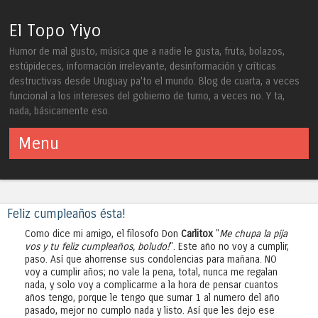
El Topo Yiyo
Humor de mal gusto, música que a nadie le gusta, fruta, bolazos,
estúpideces, información irrelevante, desinformación y críticas
destructivas desde Uruguay pa'to el mundo. Blog de cuarta, a veces
funcional a los intereses del gobierno de turno, a veces no. Y ta,
nada, básicamente eso.
Menu
Skip to content
Feliz cumpleaños ésta!
Como dice mi amigo, el filosofo Don
Carlitox
"
Me chupa la pija
vos y tu feliz cumpleaños, boludo!
". Este año no voy a cumplir,
paso. Así que ahorrense sus condolencias para mañana. NO
voy a cumplir años; no vale la pena, total, nunca me regalan
nada, y solo voy a complicarme a la hora de pensar cuantos
años tengo, porque le tengo que sumar 1 al numero del año
pasado, mejor no cumplo nada y listo. Así que les dejo ese