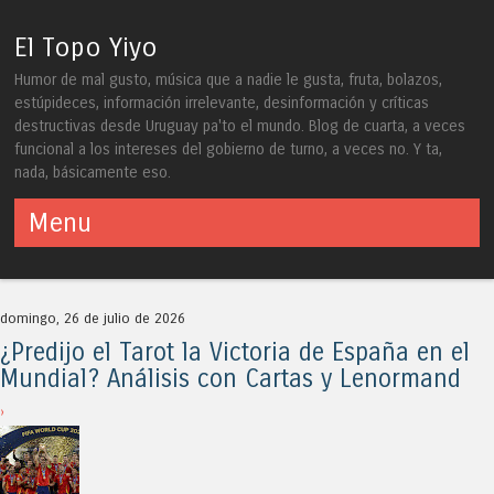
El Topo Yiyo
Humor de mal gusto, música que a nadie le gusta, fruta, bolazos,
estúpideces, información irrelevante, desinformación y críticas
destructivas desde Uruguay pa'to el mundo. Blog de cuarta, a veces
funcional a los intereses del gobierno de turno, a veces no. Y ta,
nada, básicamente eso.
Menu
Skip to content
domingo, 26 de julio de 2026
¿Predijo el Tarot la Victoria de España en el
Mundial? Análisis con Cartas y Lenormand
›