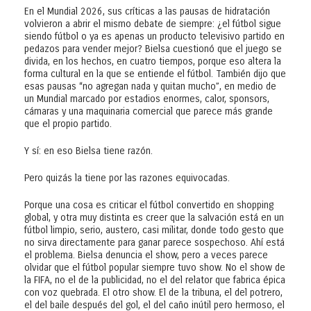
En el Mundial 2026, sus críticas a las pausas de hidratación
volvieron a abrir el mismo debate de siempre: ¿el fútbol sigue
siendo fútbol o ya es apenas un producto televisivo partido en
pedazos para vender mejor? Bielsa cuestionó que el juego se
divida, en los hechos, en cuatro tiempos, porque eso altera la
forma cultural en la que se entiende el fútbol. También dijo que
esas pausas “no agregan nada y quitan mucho”, en medio de
un Mundial marcado por estadios enormes, calor, sponsors,
cámaras y una maquinaria comercial que parece más grande
que el propio partido.
Y sí: en eso Bielsa tiene razón.
Pero quizás la tiene por las razones equivocadas.
Porque una cosa es criticar el fútbol convertido en shopping
global, y otra muy distinta es creer que la salvación está en un
fútbol limpio, serio, austero, casi militar, donde todo gesto que
no sirva directamente para ganar parece sospechoso. Ahí está
el problema. Bielsa denuncia el show, pero a veces parece
olvidar que el fútbol popular siempre tuvo show. No el show de
la FIFA, no el de la publicidad, no el del relator que fabrica épica
con voz quebrada. El otro show. El de la tribuna, el del potrero,
el del baile después del gol, el del caño inútil pero hermoso, el