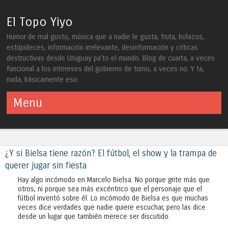
El Topo Yiyo
Humor de mal gusto, música que a nadie le gusta, fruta, bolazos,
estúpideces, información irrelevante, desinformación y críticas
destructivas desde Uruguay pa'to el mundo. Blog de cuarta, a veces
funcional a los intereses del gobierno de turno, a veces no. Y ta,
nada, básicamente eso.
Menu
Skip to content
¿Y si Bielsa tiene razón? El fútbol, el show y la trampa de
querer jugar sin fiesta
Hay algo incómodo en Marcelo Bielsa. No porque grite más que
otros, ni porque sea más excéntrico que el personaje que el
fútbol inventó sobre él. Lo incómodo de Bielsa es que muchas
veces dice verdades que nadie quiere escuchar, pero las dice
desde un lugar que también merece ser discutido.