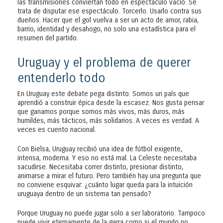
las transmisiones conviertan todo en espectáculo vacío. Se
trata de disputar ese espectáculo. Torcerlo. Usarlo contra sus
dueños. Hacer que el gol vuelva a ser un acto de amor, rabia,
barrio, identidad y desahogo, no solo una estadística para el
resumen del partido.
Uruguay y el problema de querer
entenderlo todo
En Uruguay este debate pega distinto. Somos un país que
aprendió a construir épica desde la escasez. Nos gusta pensar
que ganamos porque somos más vivos, más duros, más
humildes, más tácticos, más solidarios. A veces es verdad. A
veces es cuento nacional.
Con Bielsa, Uruguay recibió una idea de fútbol exigente,
intensa, moderna. Y eso no está mal. La Celeste necesitaba
sacudirse. Necesitaba correr distinto, presionar distinto,
animarse a mirar el futuro. Pero también hay una pregunta que
no conviene esquivar: ¿cuánto lugar queda para la intuición
uruguaya dentro de un sistema tan pensado?
Porque Uruguay no puede jugar solo a ser laboratorio. Tampoco
puede vivir eternamente de la garra como si el mundo no