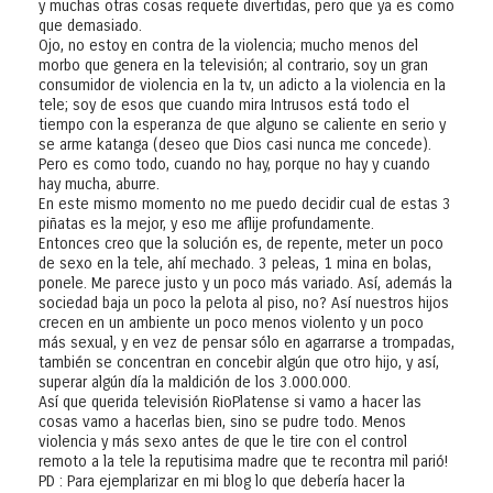
y muchas otras cosas requete divertidas, pero que ya es como
que demasiado.
Ojo, no estoy en contra de la violencia; mucho menos del
morbo que genera en la televisión; al contrario, soy un gran
consumidor de violencia en la tv, un adicto a la violencia en la
tele; soy de esos que cuando mira Intrusos está todo el
tiempo con la esperanza de que alguno se caliente en serio y
se arme katanga (deseo que Dios casi nunca me concede).
Pero es como todo, cuando no hay, porque no hay y cuando
hay mucha, aburre.
En este mismo momento no me puedo decidir cual de estas 3
piñatas es la mejor, y eso me aflije profundamente.
Entonces creo que la solución es, de repente, meter un poco
de sexo en la tele, ahí mechado. 3 peleas, 1 mina en bolas,
ponele. Me parece justo y un poco más variado. Así, además la
sociedad baja un poco la pelota al piso, no? Así nuestros hijos
crecen en un ambiente un poco menos violento y un poco
más sexual, y en vez de pensar sólo en agarrarse a trompadas,
también se concentran en concebir algún que otro hijo, y así,
superar algún día la maldición de los 3.000.000.
Así que querida televisión RioPlatense si vamo a hacer las
cosas vamo a hacerlas bien, sino se pudre todo. Menos
violencia y más sexo antes de que le tire con el control
remoto a la tele la reputisima madre que te recontra mil parió!
PD : Para ejemplarizar en mi blog lo que debería hacer la