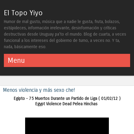
El Topo Yiyo
Humor de mal gusto, música que a nadie le gusta, fruta, bolazos,
estúpideces, información irrelevante, desinformación y críticas
destructivas desde Uruguay pa'to el mundo. Blog de cuarta, a veces
funcional a los intereses del gobierno de turno, a veces no. Y ta,
nada, básicamente eso.
Menu
Skip to content
Menos violencia y más sexo che!
Egipto - 75 Muertos Durante un Partido de Liga ( 01/02/12 )
Egypt Violence Dead Pelea Hinchas