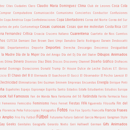
Claudio Maria Dominguez
Clima
Coca Cola
ndez
Citas
Ciudades
Claro
Club de Leones
Comprar
Computadora
Comunicación
Comunismo
Conciertos
Conductor
Confusiones
Copa Libertadores
ón
Copa América
Copa Confederaciones
Corea del Norte
Corea del Sur
Cosas curiosas
Cosas que me molestan
Costa Rica
ortes de pelo
Cortometraje
COT
Cuarentena
tina Fernandez
Crítica
Croacia
Crucero Italiano
Cuarteto de Nos
Cuentos
ños
CUTCSA
Damiani
Dan Brown
Dani Umpi
Danubio
Darío Rodriguez
Darwin Desbocatti
Deportes
ias
Departamentos
Deporte
Derecha
Descargas
Descenso
Desigualdad
Dibujos Animados
e la Madre
Día de la Mujer
Día del Amigo
Día del Dj
Día del Skater
Dinero
Dios
Diseño Gráfico
tes
Dilma
Dionisio Díaz
Discos
Discovery Channel
Disfraces
ntal
Domingo
Donaciones
Donald Trump
Dr House
Dulce de Leche
Dulces
E.T.
Ebrios
El Chavo del 8
cicio
El Eternauta
El Guachoon
El Gucci
El Observador
El Pocho Lavezzi
El
Electricidad
Energía
Eliminatorias
Emi Guzman
Eminem
Empresas
Encuestas
Enrique Pinti
aña
Españoles
Espejo
Espionaje
Espiritu Santo
Estados
Estafa
Estudiantes
Estudios
Europa
book
Famosos
Fail
Farándula
Fan de Wanda Nara
Fantasma del 50
Fariña
Farmacia
Faso
Feminismo
Fiestas
FIFA
Fin del
z
Femenino
Femicidio
Feos
Fernet
Figueredo
Filosofía
Fotos
Frases
Francia
a
Florencia Peña
Fotocopias
Fotografos
Fox
Fox Sports
Francella
Fútbol
e Amplio
Frio
Fry
Futbol
Futurama
Futuro
Gabriel Garcia Marquez
Gangman Style
Gifs Animados
Gay
Geeks
Genitales
Geografía
Gerardo Nieto
Geri Halliwell
German