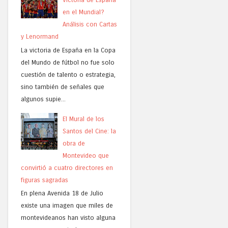
en el Mundial?
Análisis con Cartas
y Lenormand
La victoria de España en la Copa
del Mundo de fútbol no fue solo
cuestión de talento o estrategia,
sino también de señales que
algunos supie...
El Mural de los
Santos del Cine: la
obra de
Montevideo que
convirtió a cuatro directores en
figuras sagradas
En plena Avenida 18 de Julio
existe una imagen que miles de
montevideanos han visto alguna