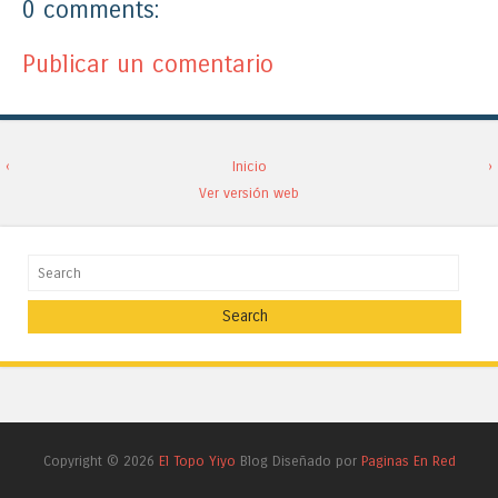
0 comments:
Publicar un comentario
‹
Inicio
›
Ver versión web
Search
Copyright ©
2026
El Topo Yiyo
Blog Diseñado por
Paginas En Red