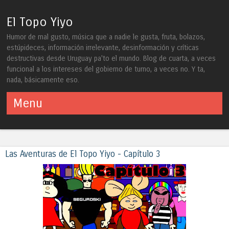
El Topo Yiyo
Humor de mal gusto, música que a nadie le gusta, fruta, bolazos,
estúpideces, información irrelevante, desinformación y críticas
destructivas desde Uruguay pa'to el mundo. Blog de cuarta, a veces
funcional a los intereses del gobierno de turno, a veces no. Y ta,
nada, básicamente eso.
Menu
Skip to content
Las Aventuras de El Topo Yiyo - Capítulo 3