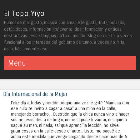
El Topo Yiyo
Humor de mal gusto, música que a nadie le gusta, fruta, bolazos,
estúpideces, información irrelevante, desinformación y críticas
destructivas desde Uruguay pa'to el mundo. Blog de cuarta, a veces
funcional a los intereses del gobierno de turno, a veces no. Y ta,
nada, básicamente eso.
Menu
Skip to content
Día Internacional de la Mujer
Feliz día a todas y perdón porque una vez le grité "Mamasa con
ese culo te invito a cagar a casa" a una mina en la calle,
manejando borracho... Cuestión que la chica nunca vino a hacer
sus necesidades a mi hogar, ni me la pude levantar, ni siquiera
saqué su msn, ni nada, así que aprendí la lección, no sirve
gritar cosas en la calle desde el auto... Listo, me saqué de
arriba esta mochila que vengo cargando desde hace más de 5