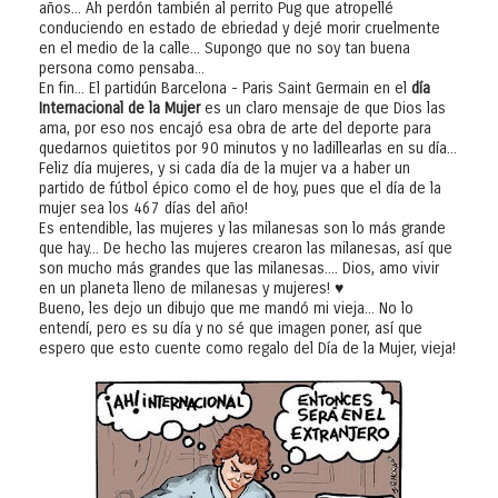
años... Ah perdón también al perrito Pug que atropellé
conduciendo en estado de ebriedad y dejé morir cruelmente
en el medio de la calle... Supongo que no soy tan buena
persona como pensaba...
En fin... El partidún Barcelona - Paris Saint Germain en el
día
Internacional de la Mujer
es un claro mensaje de que Dios las
ama, por eso nos encajó esa obra de arte del deporte para
quedarnos quietitos por 90 minutos y no ladillearlas en su día...
Feliz día mujeres, y si cada día de la mujer va a haber un
partido de fútbol épico como el de hoy, pues que el día de la
mujer sea los 467 días del año!
Es entendible, las mujeres y las milanesas son lo más grande
que hay... De hecho las mujeres crearon las milanesas, así que
son mucho más grandes que las milanesas.... Dios, amo vivir
en un planeta lleno de milanesas y mujeres! ♥
Bueno, les dejo un dibujo que me mandó mi vieja... No lo
entendí, pero es su día y no sé que imagen poner, así que
espero que esto cuente como regalo del Día de la Mujer, vieja!