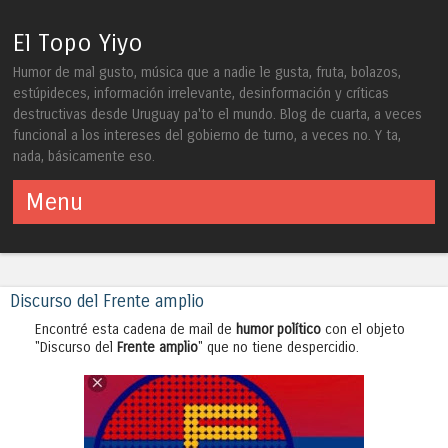
El Topo Yiyo
Humor de mal gusto, música que a nadie le gusta, fruta, bolazos,
estúpideces, información irrelevante, desinformación y críticas
destructivas desde Uruguay pa'to el mundo. Blog de cuarta, a veces
funcional a los intereses del gobierno de turno, a veces no. Y ta,
nada, básicamente eso.
Menu
Skip to content
Discurso del Frente amplio
Encontré esta cadena de mail de
humor político
con el objeto
"Discurso del
Frente amplio
" que no tiene despercidio.