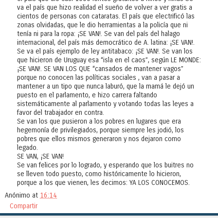
va el país que hizo realidad el sueño de volver a ver gratis a
cientos de personas con cataratas. El país que electrificó las
zonas olvidadas, que le dio herramientas a la policía que ni
tenía ni para la ropa: ¡SE VAN!. Se van del país del halago
internacional, del país más democrático de A. latina: ¡SE VAN!.
Se va el país ejemplo de ley antitabaco: ¡SE VAN!. Se van los
que hicieron de Uruguay esa “isla en el caos”, según LE MONDE:
¡SE VAN!. SE VAN LOS QUE “cansados de mantener vagos”
porque no conocen las políticas sociales , van a pasar a
mantener a un tipo que nunca laburó, que la mamá le dejó un
puesto en el parlamento, e hizo carrera faltando
sistemáticamente al parlamento y votando todas las leyes a
favor del trabajador en contra.
Se van los que pusieron a los pobres en lugares que era
hegemonía de privilegiados, porque siempre les jodió, los
pobres que ellos mismos generaron y nos dejaron como
legado.
SE VAN, ¡SE VAN!
Se van felices por lo logrado, y esperando que los buitres no
se lleven todo puesto, como históricamente lo hicieron,
porque a los que vienen, les decimos: YA LOS CONOCEMOS.
Anónimo
at
16:14
Compartir