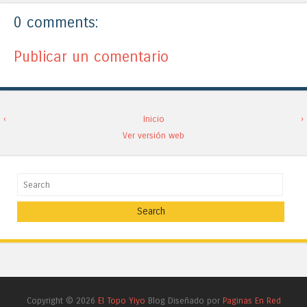
0 comments:
Publicar un comentario
‹
Inicio
›
Ver versión web
Search
Copyright ©
2026
El Topo Yiyo
Blog Diseñado por
Paginas En Red