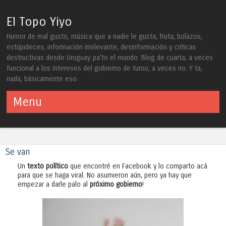
El Topo Yiyo
Humor de mal gusto, música que a nadie le gusta, fruta, bolazos,
estúpideces, información irrelevante, desinformación y críticas
destructivas desde Uruguay pa'to el mundo. Blog de cuarta, a veces
funcional a los intereses del gobierno de turno, a veces no. Y ta,
nada, básicamente eso.
Menu
Skip to content
Se van
Un
texto político
que encontré en Facebook y lo comparto acá
para que se haga viral. No asumieron aún, pero ya hay que
empezar a darle palo al
próximo gobierno
!