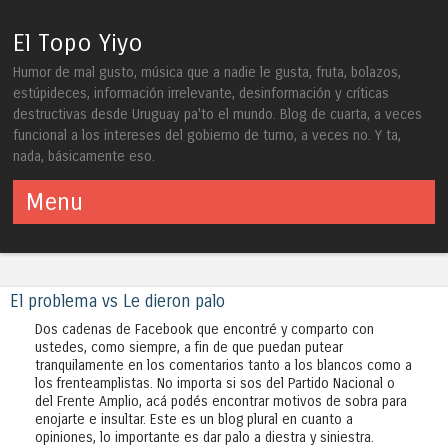
El Topo Yiyo
Humor de mal gusto, música que a nadie le gusta, fruta, bolazos,
estúpideces, información irrelevante, desinformación y críticas
destructivas desde Uruguay pa'to el mundo. Blog de cuarta, a veces
funcional a los intereses del gobierno de turno, a veces no. Y ta,
nada, básicamente eso.
Menu
Skip to content
El problema vs Le dieron palo
Dos cadenas de Facebook que encontré y comparto con
ustedes, como siempre, a fin de que puedan putear
tranquilamente en los comentarios tanto a los blancos como a
los frenteamplistas. No importa si sos del Partido Nacional o
del Frente Amplio, acá podés encontrar motivos de sobra para
enojarte e insultar. Este es un blog plural en cuanto a
opiniones, lo importante es dar palo a diestra y siniestra.