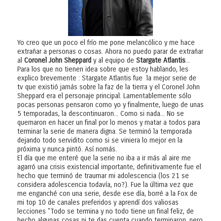
Yo creo que un poco el frío me pone melancólico y me hace
extrañar a personas o cosas. Ahora no puedo parar de extrañar
al
Coronel John Sheppard
y al equipo de
Stargate Atlantis
...
Para los que no tienen idea sobre que estoy hablando, les
explico brevemente : Stargate Atlantis fue la mejor serie de
tv que existió jamás sobre la faz de la tierra y el Coronel John
Sheppard era el personaje principal. Lamentablemente sólo
pocas personas pensaron como yo y finalmente, luego de unas
5 temporadas, la descontinuaron... Como si nada... No se
quemaron en hacer un final por lo menos y matar a todos para
terminar la serie de manera digna. Se terminó la temporada
dejando todo servidito como si se viniera lo mejor en la
próxima y nunca pintó. Así nomás.
El día que me enteré que la serie no iba a ir más al aire me
agarró una crisis existencial importante, definitivamente fue el
hecho que terminó de traumar mi adolescencia (los 21 se
considera adolescencia todavía, no?). Fue la última vez que
me enganché con una serie, desde ese día, borré a la Fox de
mi top 10 de canales preferidos y aprendí dos valiosas
lecciones "Todo se termina y no todo tiene un final feliz, de
hecho algunas cosas ni te das cuenta cuando terminaron, pero