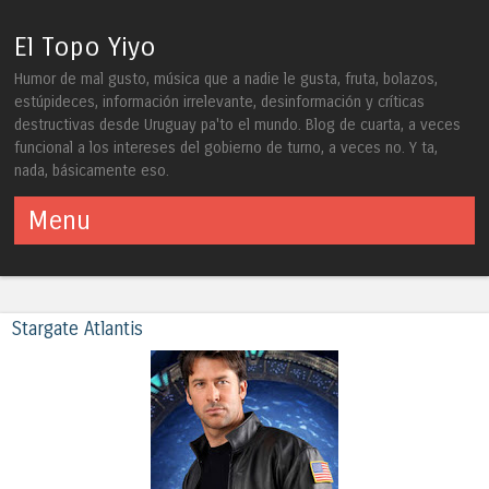
El Topo Yiyo
Humor de mal gusto, música que a nadie le gusta, fruta, bolazos,
estúpideces, información irrelevante, desinformación y críticas
destructivas desde Uruguay pa'to el mundo. Blog de cuarta, a veces
funcional a los intereses del gobierno de turno, a veces no. Y ta,
nada, básicamente eso.
Menu
Skip to content
Stargate Atlantis