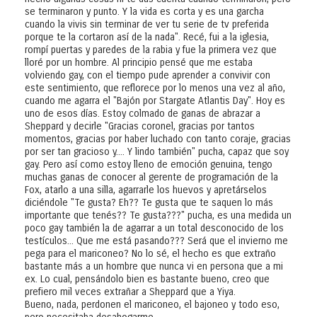
se terminaron y punto. Y la vida es corta y es una garcha
cuando la vivis sin terminar de ver tu serie de tv preferida
porque te la cortaron así de la nada". Recé, fui a la iglesia,
rompí puertas y paredes de la rabia y fue la primera vez que
lloré por un hombre. Al principio pensé que me estaba
volviendo gay, con el tiempo pude aprender a convivir con
este sentimiento, que reflorece por lo menos una vez al año,
cuando me agarra el "Bajón por Stargate Atlantis Day". Hoy es
uno de esos días. Estoy colmado de ganas de abrazar a
Sheppard y decirle "Gracias coronel, gracias por tantos
momentos, gracias por haber luchado con tanto coraje, gracias
por ser tan gracioso y.... Y lindo también" pucha, capaz que soy
gay. Pero así como estoy lleno de emoción genuina, tengo
muchas ganas de conocer al gerente de programación de la
Fox, atarlo a una silla, agarrarle los huevos y apretárselos
diciéndole "Te gusta? Eh?? Te gusta que te saquen lo más
importante que tenés?? Te gusta???" pucha, es una medida un
poco gay también la de agarrar a un total desconocido de los
testículos... Que me está pasando??? Será que el invierno me
pega para el mariconeo? No lo sé, el hecho es que extraño
bastante más a un hombre que nunca vi en persona que a mi
ex. Lo cual, pensándolo bien es bastante bueno, creo que
prefiero mil veces extrañar a Sheppard que a Yiya.
Bueno, nada, perdonen el mariconeo, el bajoneo y todo eso,