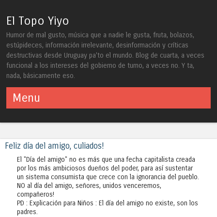
El Topo Yiyo
Humor de mal gusto, música que a nadie le gusta, fruta, bolazos,
estúpideces, información irrelevante, desinformación y críticas
destructivas desde Uruguay pa'to el mundo. Blog de cuarta, a veces
funcional a los intereses del gobierno de turno, a veces no. Y ta,
nada, básicamente eso.
Menu
Skip to content
Feliz día del amigo, culiados!
El "Día del amigo" no es más que una fecha capitalista creada
por los más ambiciosos dueños del poder, para así sustentar
un sistema consumista que crece con la ignorancia del pueblo.
NO al día del amigo, señores, unidos venceremos,
compañeros!
PD : Explicación para Niños : El día del amigo no existe, son los
padres.