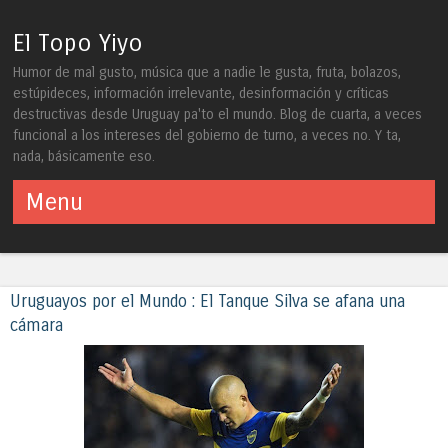
El Topo Yiyo
Humor de mal gusto, música que a nadie le gusta, fruta, bolazos,
estúpideces, información irrelevante, desinformación y críticas
destructivas desde Uruguay pa'to el mundo. Blog de cuarta, a veces
funcional a los intereses del gobierno de turno, a veces no. Y ta,
nada, básicamente eso.
Menu
Skip to content
Uruguayos por el Mundo : El Tanque Silva se afana una
cámara