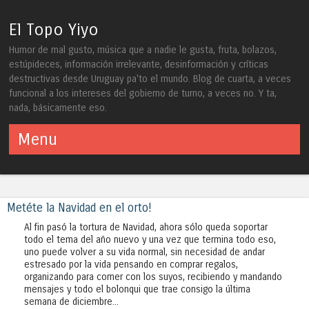
El Topo Yiyo
Humor de mal gusto, música que a nadie le gusta, fruta, bolazos,
estúpideces, información irrelevante, desinformación y críticas
destructivas desde Uruguay pa'to el mundo. Blog de cuarta, a veces
funcional a los intereses del gobierno de turno, a veces no. Y ta,
nada, básicamente eso.
Menu
Skip to content
Metéte la Navidad en el orto!
Al fin pasó la tortura de Navidad, ahora sólo queda soportar
todo el tema del año nuevo y una vez que termina todo eso,
uno puede volver a su vida normal, sin necesidad de andar
estresado por la vida pensando en comprar regalos,
organizando para comer con los suyos, recibiendo y mandando
mensajes y todo el bolonqui que trae consigo la última
semana de diciembre...