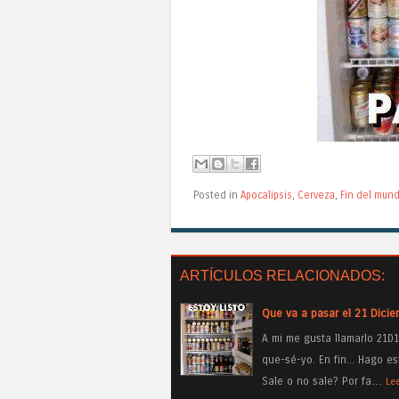
Posted in
Apocalipsis
,
Cerveza
,
Fin del mun
ARTÍCULOS RELACIONADOS:
Que va a pasar el 21 Dici
A mi me gusta llamarlo 21
que-sé-yo. En fin... Hago e
Sale o no sale? Por fa…
Le