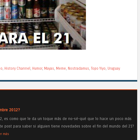
do
,
History Channel
,
Humor
,
Mayas
,
Meme
,
Nostradamus
,
Topo Yiyo
,
Uruguay
embre 2012?
D12, es como que le da un toque más de no-sé-qué que lo hace un poco más
ste post para saber si alguien tiene novedades sobre el fin del mundo del 21?
er más