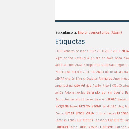
Suscribirse a:
Enviar comentarios (Atom)
Etiquetas
2014
1000 Maneras de morir
1122
2010
2012
2013
Night at the Roxbury
A prueba de todo
Abba
Abo
Adolescentes
ADSL
Aeropuerto
Afrodisiaco
Agosto
Putellas
Alf
Alfredo Zitarrosa
Algún día te vas a aviva
Animales
ANCAP
Andrés Silva
Anécdotas
Anonimus
Arte
Artigas
Arquitectura
Asado
Astori
ATENEO
Ate
Bailando por un Sueño
Ba
Avión
Aviones
Axilas
Batman
Bariloche
Basketball
Basura
Batería
Bauzá
B
Biografía
Bizarro
Blatter
Bison
Blink 182
Blog
Bl
Brasil
Brasil 2014
Bromas
Boxeo
Britney Spears
Canciones
Cantantes
Canarias
Canas
Cannabis
Ca
Cartoon
Carnaval
Carta
Carne
Carteles
Cartoon 