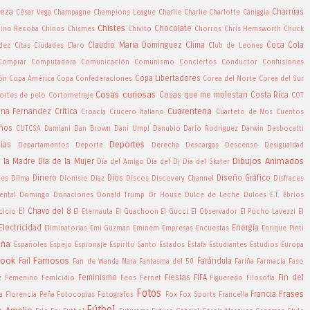
veza
Charrúas
César Vega
Champagne
Champions League
Charlie Charlie
Charlotte Caniggia
Chistes
Chocolate
ino Recoba
Chinos
Chismes
Chivito
Chorros
Chris Hemsworth
Chuck
Claudio Maria Dominguez
Clima
Coca Cola
ndez
Citas
Ciudades
Claro
Club de Leones
Comprar
Computadora
Comunicación
Comunismo
Conciertos
Conductor
Confusiones
Copa Libertadores
ón
Copa América
Copa Confederaciones
Corea del Norte
Corea del Sur
Cosas curiosas
Cosas que me molestan
Costa Rica
ortes de pelo
Cortometraje
COT
Cuarentena
tina Fernandez
Crítica
Croacia
Crucero Italiano
Cuarteto de Nos
Cuentos
ños
CUTCSA
Damiani
Dan Brown
Dani Umpi
Danubio
Darío Rodriguez
Darwin Desbocatti
Deportes
ias
Departamentos
Deporte
Derecha
Descargas
Descenso
Desigualdad
Dibujos Animados
e la Madre
Día de la Mujer
Día del Amigo
Día del Dj
Día del Skater
Dinero
Dios
Diseño Gráfico
tes
Dilma
Dionisio Díaz
Discos
Discovery Channel
Disfraces
ntal
Domingo
Donaciones
Donald Trump
Dr House
Dulce de Leche
Dulces
E.T.
Ebrios
El Chavo del 8
cicio
El Eternauta
El Guachoon
El Gucci
El Observador
El Pocho Lavezzi
El
Electricidad
Energía
Eliminatorias
Emi Guzman
Eminem
Empresas
Encuestas
Enrique Pinti
aña
Españoles
Espejo
Espionaje
Espiritu Santo
Estados
Estafa
Estudiantes
Estudios
Europa
book
Famosos
Fail
Farándula
Fan de Wanda Nara
Fantasma del 50
Fariña
Farmacia
Faso
Feminismo
Fiestas
FIFA
Fin del
z
Femenino
Femicidio
Feos
Fernet
Figueredo
Filosofía
Fotos
Frases
Francia
a
Florencia Peña
Fotocopias
Fotografos
Fox
Fox Sports
Francella
Fútbol