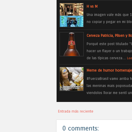
H vs M
Una imagen vale más que 10
no copiar y pegar en mi bl
Cerveza Patricia, Pilsen y N
Porqué este post titulado "
hacer un flayer o un traba
de las típicas cerveza…
Lee
Meme de humor homenaje al
#FuerzaBrasil vamo arriba 
las meninas mais poposudas
viendolos llorar me sentí 
Entrada más reciente
0 comments: