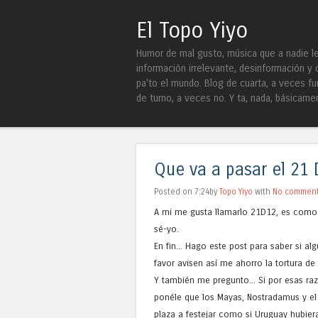
El Topo Yiyo
Humor de mal gusto, música que a nadie le 
información irrelevante, desinformación y 
pa'to el mundo. Blog de cuarta, a veces fu
de turno, a veces no. Y ta, nada, básicame
Que va a pasar el 21
Posted on 7:24by
Topo Yiyo
with
No commen
A mi me gusta llamarlo 21D12, es como
sé-yo.
En fin... Hago este post para saber si a
favor avisen así me ahorro la tortura de
Y también me pregunto... Si por esas ra
ponéle que los Mayas, Nostradamus y el H
plaza a festejar como si Uruguay hubie