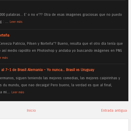
00 palabras... E' o no e'?? Otra de esas imagenes graciosas que no puedo
og : …
Leer más
orteña
Cerveza Patricia, Pilsen y Norteña"? Bueno, resulta que el otro día tenía que
jo así medio rapidito en Photoshop y andaba yo buscando imágenes en PNG
r más
 7-1 de Brasil Alemania - Yo nunca... Brasil vs Uruguay
hermanos, siguen teniendo las mejores comedias, las mejores caipirinhas y
 du mundu, que nao decaiga! Pero bueno, la verdad es que al final,
una mi…
Leer más
Inicio
Entrada antigua