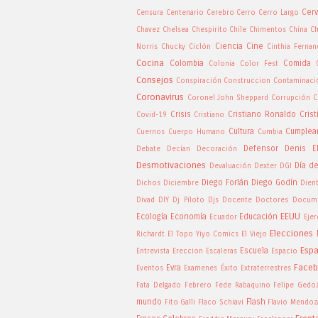
Cer
Censura
Centenario
Cerebro
Cerro
Cerro Largo
Chavez
Chelsea
Chespirito
Chile
Chimentos
China
Ch
Ciencia
Cine
Norris
Chucky
Ciclón
Cinthia Ferna
Cocina
Colombia
Comida
Colonia
Color Fest
Consejos
Conspiración
Construccion
Contaminaci
Coronavirus
Coronel John Sheppard
Corrupción
C
Crisis
Cristiano Ronaldo
Cris
Covid-19
Cristiano
Cultura
Cumplea
Cuernos
Cuerpo Humano
Cumbia
Defensor
Denis El
Debate
Decían
Decoración
Desmotivaciones
Día d
Devaluación
Dexter
DGI
Diego Forlán
Diego Godín
Dichos
Diciembre
Dien
Divad
DIY
Dj Piloto
Djs
Docente
Doctores
Docume
EEUU
Ecología
Economía
Educación
Ecuador
Ejer
Elecciones
Richardt
El Topo Yiyo Comics
El Viejo
Esp
Escuela
Entrevista
Ereccion
Escaleras
Espacio
Face
Evra
Eventos
Examenes
Éxito
Extraterrestres
Fata Delgado
Febrero
Fede Rabaquino
Felipe Gedo
mundo
Flash
Fito Galli
Flaco Schiavi
Flavio Mendoz