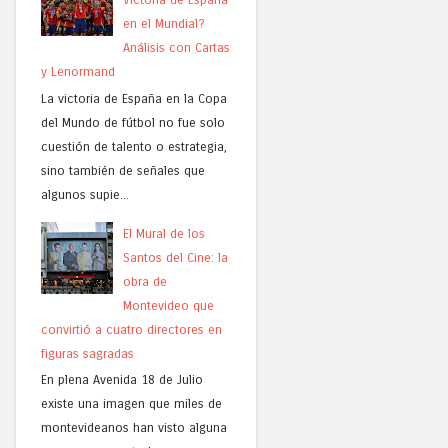
en el Mundial?
Análisis con Cartas
y Lenormand
La victoria de España en la Copa
del Mundo de fútbol no fue solo
cuestión de talento o estrategia,
sino también de señales que
algunos supie...
El Mural de los
Santos del Cine: la
obra de
Montevideo que
convirtió a cuatro directores en
figuras sagradas
En plena Avenida 18 de Julio
existe una imagen que miles de
montevideanos han visto alguna