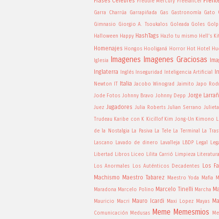
Frent
Frases Celebres
Freddie Mercury
Freelancer
Garra Charrúa
Garrapiñada
Gas
Gastronomía
Gato
Gimnasio
Giorgio A. Tsoukalos
Goleada
Goles
Golp
HashTags
Halloween
Happy
Hazlo tu mismo
Hell's K
Homenajes
Hongos
Hooliganá
Horror
Hot
Hotel
Hu
Imagenes
Imagenes Graciosas
Ima
Iglesia
Inglaterra
I
Inglés
Inseguridad
Inteligencia Artificial
Italia
Newton
IT
Jacobo Winograd
Jaimito
Japo Rod
Jorge Larra
Jode Fotos
Johnny Bravo
Johnny Depp
Jugadores
Juez
Julia Roberts
Julian Serrano
Juliet
Trudeau
Karibe con K
Kicillof
Kim Jong-Un
Kimono
L
de la Nostalgia
La Pasiva
La Tele
La Terminal
La Tras
Lascano
Lavado de dinero
Lavalleja
LBDP
Legal
Leg
Libertad
Libros
Liceo
Lilita Carrió
Limpieza
Literatur
Los Fa
Los Anormales
Los Auténticos Decadentes
Machismo
Maestro Tabarez
Maestro Yoda
Mafia
M
Marcelo Tinelli
Ma
Maradona
Marcelo Polino
Marcha
Mauro Icardi
Ma
Mauricio Macri
Maxi Lopez
Mayas
Meme
Memesmios
Comunicación
Medusas
Me