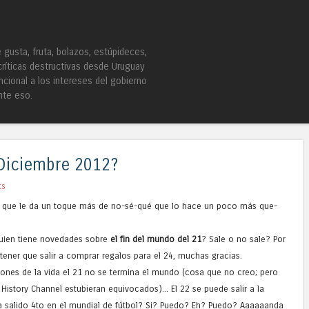
Skip to content
Menu
gusta, fruta, bolazos, estúpideces,
críticas destructivas desde Uruguay
ncional a los intereses del gobierno
nte eso.
 Diciembre 2012?
ts
 que le da un toque más de no-sé-qué que lo hace un poco más que-
lguien tiene novedades sobre
el fin del mundo del 21
? Sale o no sale? Por
 tener que salir a comprar regalos para el 24, muchas gracias.
zones de la vida el 21 no se termina el mundo (cosa que no creo; pero
istory Channel estubieran equivocados)... El 22 se puede salir a la
ra salido 4to en el mundial de fútbol? Si? Puedo? Eh? Puedo? Aaaaaanda