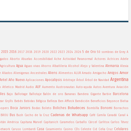
2015
2016
5 de Oro
2017
2018
2019
2020
2022
2023
2024
2026
50 sombras de Grey
A
gados
Aborto
Abuelas
Accesibilidad
Ache
Actividad Paranormal
Actores
Actrices
Adele
Agua
Alemania
Agricultura
Aguas vivas
Ahorro
Albañileria
Alcohol
Alejo y Valentina
Alexia
Amor
Aliens
Amigos
r
Aliados
Alienigenas Ancestrales
Alimentos
ALUR
Amado
Amigacho
Argentina
Antel
Año Nuevo
Apocalipsis
Aplicaciones
Arbitraje
Árbol
Árbol de Navidad
AUF
o
Atletico Madrid
Audio
Aumento
Austronautas
Auto-ayuda
Autos
Aventura
Aviación
iles
Barcelona
Bajo
Ballotage
Ballotaje
Balón de oro
Bananas
Bandera Gigante
Barbie
ear Grylls
Bebés
Bebidas
Bélgica
Belleza
Ben Affleck
Bendición
Beneficios
Beyonce
Bielsa
Boludeces
Boca Juniors
Boliches
Bonomi
oopers
Bodas
Boleto
Bombilla
Borrachos
Cadenas de Whatsapp
Bus
BROU
Bush
Cacho de la Cruz
Café
Camila
Canadá
Canal 4
pitán América
Capitana Marvel
Capitanich
Caramelos
Carballo
Cárcel
Carlitox
Carlos Tévez
Casa
Celulares
Network
Caruso Lombardi
Casamiento
Casino
CDs
Celeste Cid
Celia Cruz