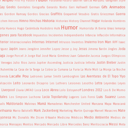
e Amplio
Frio
Fry
Futbol
Futurama
Futuro
Gabriel Garcia Marquez
Gangman Style
Gifs Animados
Gay
Geeks
Genitales
Geografía
Gerardo Nieto
Geri Halliwell
German
Graffitis
Guerra
es
Gordon Ramsay
Gordos
Gracias
Grapamiel Vesubio
Gratis
Griezzman
Historia
Himno
Hinchas
Hogar
itchen
Heroes
Historias
History Channel
Holanda
Hombres
Humor
erta
Huevos
Hugo Carámbula
Huidobro
Hulk
Humorista
IA
Iberia
Ideas
Iemanja
genes para Facebook
Impuestos
Incidentes
Independiente
Infancia
Inflación
Informática
nterior
Internas
Internet
Invierno
Iron Man
Internacionales
Intrusos
Inventos
IRPF
Isaac
Japón
Jesus
Joda
riguez
Jeans
Jengibre
Jennifer Lopez
Jesse y Joy
Jimena Barón
Jingles
ñaga
Jorge Porcel Jr
Jorge Rial
José Maria Giménez
Juan Cabandie
Juceca
Juegos Olímpicos
Justin Bieber
a Venegas
Julio Rios
Junio
Jupiter Ascending
Justicia
Justicia Infinita
Justin
'Autentika
La Casa de la Tanga
La Cobra
La Cumana
La Furia
La Mole Moli
La Monja
La Noche
Lacalle Pou
Las Aventuras de El Topo Yiyo
tienda
Ladrones
Lamar Smith
Lamborghini
Leito
Letra
alización
Leonardo Dicaprio
Les Luthiers
Lesiones
Lesotho
Leyendas
Leyes
Liverpool
Loco Abreu
Londres 2012
a
Lluvia
LMFAO
Loca
Lolo Estoyanoff
Los 8 De Momo
Luis Suarez
tales
Lucia Topolansky
Los Simpson
Luchona
Lugares
Luis Fonsi
Lunes
Maldonado
Mamá
ails
Malvinas
Mamaderas
Manchester United
Manzana
Mapa
Maracaná
rihuana
Mark Zuckerberg
Mate
Mario Balotelli
Marketing
Martin Quiroga
Marvel
Masacres
yonesa
Medio Ambiente
Mc Donalds
Me Dicen K-Yaaate
Medicina
Médicos
Medios de
Messi
norca
Mensajes
Mentos
Mercado
Mercado Libre
Mercedes Benz
Meritocracia
Meta