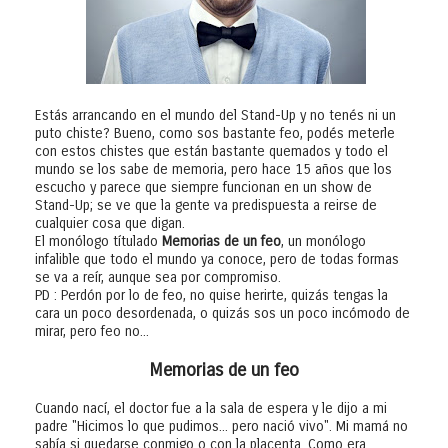
Estás arrancando en el mundo del Stand-Up y no tenés ni un
puto chiste? Bueno, como sos bastante feo, podés meterle
con estos chistes que están bastante quemados y todo el
mundo se los sabe de memoria, pero hace 15 años que los
escucho y parece que siempre funcionan en un show de
Stand-Up; se ve que la gente va predispuesta a reirse de
cualquier cosa que digan.
El monólogo títulado
Memorias de un feo
, un monólogo
infalible que todo el mundo ya conoce, pero de todas formas
se va a reír, aunque sea por compromiso.
PD : Perdón por lo de feo, no quise herirte, quizás tengas la
cara un poco desordenada, o quizás sos un poco incómodo de
mirar, pero feo no...
Memorias de un feo
Cuando nací, el doctor fue a la sala de espera y le dijo a mi
padre "Hicimos lo que pudimos... pero nació vivo". Mi mamá no
sabía si quedarse conmigo o con la placenta. Como era