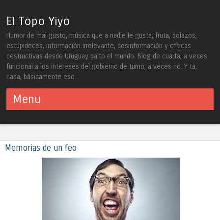
El Topo Yiyo
Humor de mal gusto, música que a nadie le gusta, fruta, bolazos,
estúpideces, información irrelevante, desinformación y críticas
destructivas desde Uruguay pa'to el mundo. Blog de cuarta, a veces
funcional a los intereses del gobierno de turno, a veces no. Y ta,
nada, básicamente eso.
Menu
Skip to content
Memorias de un feo