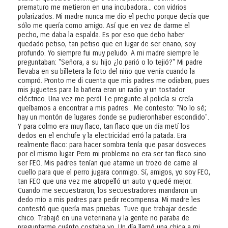
prematuro me metieron en una incubadora... con vidrios
polarizados. Mi madre nunca me dio el pecho porque decía que
sólo me quería como amigo. Así que en vez de darme el
pecho, me daba la espalda. Es por eso que debo haber
quedado petiso, tan petiso que en lugar de ser enano, soy
profundo. Yo siempre fui muy peludo. A mi madre siempre le
preguntaban: "Señora, a su hijo ¿lo parió o lo tejió?" Mi padre
llevaba en su billetera la foto del niño que venía cuando la
compró. Pronto me di cuenta que mis padres me odiaban, pues
mis juguetes para la bañera eran un radio y un tostador
eléctrico. Una vez me perdí. Le pregunte al policía si creía
queíbamos a encontrar a mis padres . Me contesto: "No lo sé;
hay un montón de lugares donde se pudieronhaber escondido".
Y para colmo era muy flaco, tan flaco que un día metí los
dedos en el enchufe y la electricidad erró la patada. Era
realmente flaco: para hacer sombra tenía que pasar dosveces
por el mismo lugar. Pero mi problema no era ser tan flaco sino
ser FEO. Mis padres tenían que atarme un trozo de carne al
cuello para que el perro jugara conmigo. Sí, amigos, yo soy FEO,
tan FEO que una vez me atropelló un auto y quedé mejor.
Cuando me secuestraron, los secuestradores mandaron un
dedo mío a mis padres para pedir recompensa. Mi madre les
contestó que quería mas pruebas. Tuve que trabajar desde
chico. Trabajé en una veterinaria y la gente no paraba de
preguntarme cuánto costaba yo. Un día llamó una chica a mi