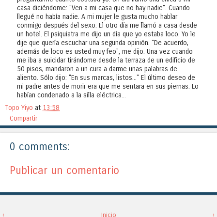
casa diciéndome: "Ven a mi casa que no hay nadie". Cuando
llegué no había nadie. A mi mujer le gusta mucho hablar
conmigo después del sexo. El otro día me llamó a casa desde
un hotel. El psiquiatra me dijo un día que yo estaba loco. Yo le
dije que quería escuchar una segunda opinión. "De acuerdo,
además de loco es usted muy feo", me dijo. Una vez cuando
me iba a suicidar tirándome desde la terraza de un edificio de
50 pisos, mandaron a un cura a darme unas palabras de
aliento. Sólo dijo: "En sus marcas, listos..." El último deseo de
mi padre antes de morir era que me sentara en sus piernas. Lo
habían condenado a la silla eléctrica...
Topo Yiyo
at
13:58
Compartir
0 comments:
Publicar un comentario
‹
Inicio
›