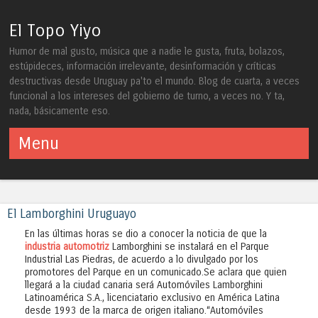
El Topo Yiyo
Humor de mal gusto, música que a nadie le gusta, fruta, bolazos,
estúpideces, información irrelevante, desinformación y críticas
destructivas desde Uruguay pa'to el mundo. Blog de cuarta, a veces
funcional a los intereses del gobierno de turno, a veces no. Y ta,
nada, básicamente eso.
Menu
Skip to content
El Lamborghini Uruguayo
En las últimas horas se dio a conocer la noticia de que la
industria automotriz
Lamborghini se instalará en el Parque
Industrial Las Piedras, de acuerdo a lo divulgado por los
promotores del Parque en un comunicado.Se aclara que quien
llegará a la ciudad canaria será Automóviles Lamborghini
Latinoamérica S.A., licenciatario exclusivo en América Latina
desde 1993 de la marca de origen italiano.“Automóviles