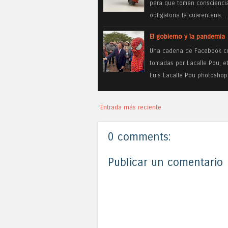
para que tomen consciencia
obligatoria la cuarentena. 
El gobierno y la pandemia
Una cadena de Facebook co
tomadas por Lacalle Pou, e
Luis Lacalle Pou photosho
Entrada más reciente
0 comments:
Publicar un comentario