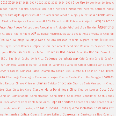
2015
2016
5 de Oro
2017
2018
2019
2020
2022
2023
2024
2026
50 sombras de Grey
A
gados
Aborto
Abuelas
Accesibilidad
Ache
Actividad Paranormal
Actores
Actrices
Adele
Agua
Alemania
Agricultura
Aguas vivas
Ahorro
Albañileria
Alcohol
Alejo y Valentina
Alexia
Amor
Aliens
Amigos
r
Aliados
Alienigenas Ancestrales
Alimentos
ALUR
Amado
Amigacho
Argentina
Antel
Año Nuevo
Apocalipsis
Aplicaciones
Arbitraje
Árbol
Árbol de Navidad
AUF
o
Atletico Madrid
Audio
Aumento
Austronautas
Auto-ayuda
Autos
Aventura
Aviación
iles
Barcelona
Bajo
Ballotage
Ballotaje
Balón de oro
Bananas
Bandera Gigante
Barbie
ear Grylls
Bebés
Bebidas
Bélgica
Belleza
Ben Affleck
Bendición
Beneficios
Beyonce
Bielsa
Boludeces
Boca Juniors
Boliches
Bonomi
oopers
Bodas
Boleto
Bombilla
Borrachos
Cadenas de Whatsapp
Bus
BROU
Bush
Cacho de la Cruz
Café
Camila
Canadá
Canal 4
pitán América
Capitana Marvel
Capitanich
Caramelos
Carballo
Cárcel
Carlitox
Carlos Tévez
Casa
Celulares
Network
Caruso Lombardi
Casamiento
Casino
CDs
Celeste Cid
Celia Cruz
veza
Charrúas
César Vega
Champagne
Champions League
Charlie Charlie
Charlotte Caniggia
Chistes
Chocolate
ino Recoba
Chinos
Chismes
Chivito
Chorros
Chris Hemsworth
Chuck
Claudio Maria Dominguez
Clima
Coca Cola
ndez
Citas
Ciudades
Claro
Club de Leones
Comprar
Computadora
Comunicación
Comunismo
Conciertos
Conductor
Confusiones
Copa Libertadores
ón
Copa América
Copa Confederaciones
Corea del Norte
Corea del Sur
Cosas curiosas
Cosas que me molestan
Costa Rica
ortes de pelo
Cortometraje
COT
Cuarentena
tina Fernandez
Crítica
Croacia
Crucero Italiano
Cuarteto de Nos
Cuentos