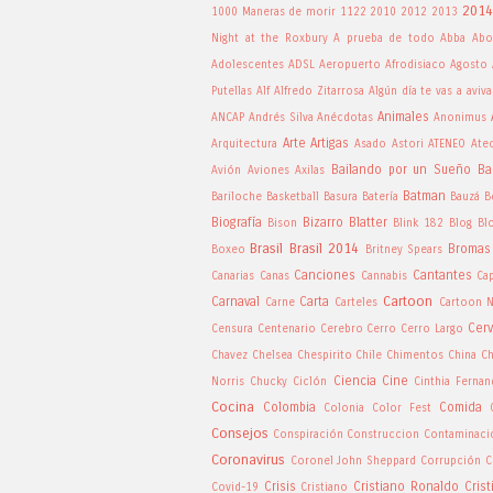
2014
1000 Maneras de morir
1122
2010
2012
2013
Night at the Roxbury
A prueba de todo
Abba
Abo
Adolescentes
ADSL
Aeropuerto
Afrodisiaco
Agosto
Putellas
Alf
Alfredo Zitarrosa
Algún día te vas a aviva
Animales
ANCAP
Andrés Silva
Anécdotas
Anonimus
Arte
Artigas
Arquitectura
Asado
Astori
ATENEO
Ate
Bailando por un Sueño
Ba
Avión
Aviones
Axilas
Batman
Bariloche
Basketball
Basura
Batería
Bauzá
B
Biografía
Bizarro
Blatter
Bison
Blink 182
Blog
Bl
Brasil
Brasil 2014
Bromas
Boxeo
Britney Spears
Canciones
Cantantes
Canarias
Canas
Cannabis
Ca
Cartoon
Carnaval
Carta
Carne
Carteles
Cartoon 
Cer
Censura
Centenario
Cerebro
Cerro
Cerro Largo
Chavez
Chelsea
Chespirito
Chile
Chimentos
China
Ch
Ciencia
Cine
Norris
Chucky
Ciclón
Cinthia Ferna
Cocina
Colombia
Comida
Colonia
Color Fest
Consejos
Conspiración
Construccion
Contaminaci
Coronavirus
Coronel John Sheppard
Corrupción
C
Crisis
Cristiano Ronaldo
Cris
Covid-19
Cristiano