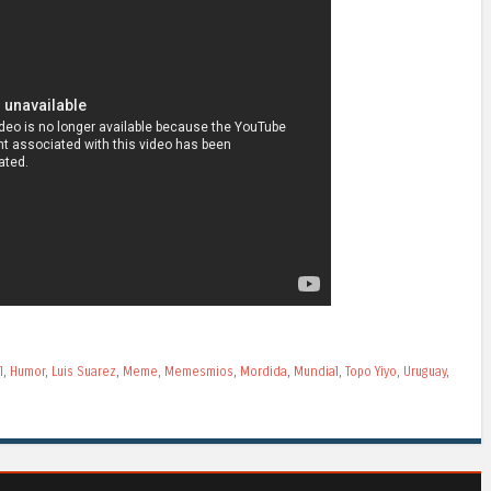
l
,
Humor
,
Luis Suarez
,
Meme
,
Memesmios
,
Mordida
,
Mundial
,
Topo Yiyo
,
Uruguay
,