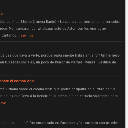
ra
das es el de J Mena (Jimena Barón) - La cobra y los memes de humor sobre
rece. Me mandaron por Whatsapp este de Astori con los ojos como
lo cantando…
Leer más
ada vez que vaya a verte, porque seguramente habrá entierro." Un hermoso
en tus redes sociales, un poco de humor de viernes. Memes : Vestirse de
obre el corona virus
á luchona sobre el corona virus que podés compartir en el muro de tus
te del ex que llevó a la bendición al primer día de escuela solamente para
r más
apa de la estupidez" fue encontrado en Facebook y lo comparto con ustedes