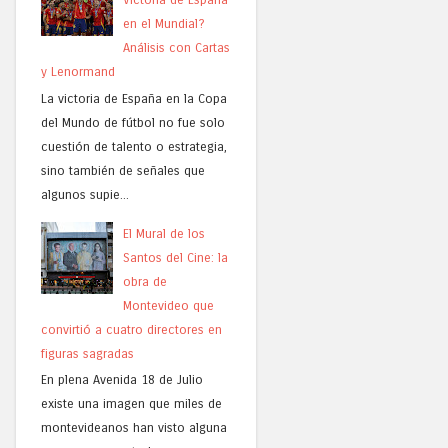
en el Mundial?
Análisis con Cartas
y Lenormand
La victoria de España en la Copa
del Mundo de fútbol no fue solo
cuestión de talento o estrategia,
sino también de señales que
algunos supie...
El Mural de los
Santos del Cine: la
obra de
Montevideo que
convirtió a cuatro directores en
figuras sagradas
En plena Avenida 18 de Julio
existe una imagen que miles de
montevideanos han visto alguna