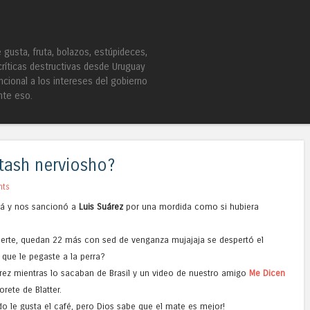
Skip to content
Menu
gusta, fruta, bolazos, estúpideces,
críticas destructivas desde Uruguay
ncional a los intereses del gobierno
nte eso.
 tash nerviosho?
nts
ná y nos sancionó a
Luis Suárez
por una mordida como si hubiera
rte, quedan 22 más con sed de venganza mujajaja se despertó el
a que le pegaste a la perra?
ez mientras lo sacaban de Brasil y un video de nuestro amigo
Me Dicen
orete de Blatter.
 le gusta el café, pero Dios sabe que el mate es mejor!