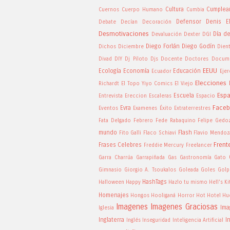
Cultura
Cumplea
Cuernos
Cuerpo Humano
Cumbia
Defensor
Denis El
Debate
Decían
Decoración
Desmotivaciones
Día d
Devaluación
Dexter
DGI
Diego Forlán
Diego Godín
Dichos
Diciembre
Dien
Divad
DIY
Dj Piloto
Djs
Docente
Doctores
Docume
EEUU
Ecología
Economía
Educación
Ecuador
Ejer
Elecciones
Richardt
El Topo Yiyo Comics
El Viejo
Esp
Escuela
Entrevista
Ereccion
Escaleras
Espacio
Face
Evra
Eventos
Examenes
Éxito
Extraterrestres
Fata Delgado
Febrero
Fede Rabaquino
Felipe Gedo
mundo
Flash
Fito Galli
Flaco Schiavi
Flavio Mendoz
Frent
Frases Celebres
Freddie Mercury
Freelancer
Garra Charrúa
Garrapiñada
Gas
Gastronomía
Gato
Gimnasio
Giorgio A. Tsoukalos
Goleada
Goles
Golp
HashTags
Halloween
Happy
Hazlo tu mismo
Hell's K
Homenajes
Hongos
Hooliganá
Horror
Hot
Hotel
Hu
Imagenes
Imagenes Graciosas
Ima
Iglesia
Inglaterra
I
Inglés
Inseguridad
Inteligencia Artificial