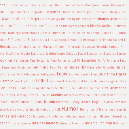
ños
CUTCSA
Damiani
Dan Brown
Dani Umpi
Danubio
Darío Rodriguez
Darwin Desbocatti
Deportes
ias
Departamentos
Deporte
Derecha
Descargas
Descenso
Desigualdad
Dibujos Animados
e la Madre
Día de la Mujer
Día del Amigo
Día del Dj
Día del Skater
Dinero
Dios
Diseño Gráfico
tes
Dilma
Dionisio Díaz
Discos
Discovery Channel
Disfraces
ntal
Domingo
Donaciones
Donald Trump
Dr House
Dulce de Leche
Dulces
E.T.
Ebrios
El Chavo del 8
cicio
El Eternauta
El Guachoon
El Gucci
El Observador
El Pocho Lavezzi
El
Electricidad
Energía
Eliminatorias
Emi Guzman
Eminem
Empresas
Encuestas
Enrique Pinti
aña
Españoles
Espejo
Espionaje
Espiritu Santo
Estados
Estafa
Estudiantes
Estudios
Europa
book
Famosos
Fail
Farándula
Fan de Wanda Nara
Fantasma del 50
Fariña
Farmacia
Faso
Feminismo
Fiestas
FIFA
Fin del
z
Femenino
Femicidio
Feos
Fernet
Figueredo
Filosofía
Fotos
Frases
Francia
a
Florencia Peña
Fotocopias
Fotografos
Fox
Fox Sports
Francella
Fútbol
e Amplio
Frio
Fry
Futbol
Futurama
Futuro
Gabriel Garcia Marquez
Gangman Style
Gifs Animados
Gay
Geeks
Genitales
Geografía
Gerardo Nieto
Geri Halliwell
German
Graffitis
Guerra
es
Gordon Ramsay
Gordos
Gracias
Grapamiel Vesubio
Gratis
Griezzman
Historia
Himno
Hinchas
Hogar
itchen
Heroes
Historias
History Channel
Holanda
Hombres
Humor
erta
Huevos
Hugo Carámbula
Huidobro
Hulk
Humorista
IA
Iberia
Ideas
Iemanja
genes para Facebook
Impuestos
Incidentes
Independiente
Infancia
Inflación
Informática
nterior
Internas
Internet
Invierno
Iron Man
Internacionales
Intrusos
Inventos
IRPF
Isaac