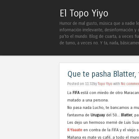
El Topo Yiyo
Humor de mal gusto, música que a nadie le 
información irrelevante, desinformación y 
pa'to el mundo. Blog de cuarta, a veces fu
de turno, a veces no. Y ta, nada, básicame
Que te pasha Blatter,
Posted on 11:32by
Topo Yiyo
with
No comme
La
FIFA
está con miedo de otro Maraca
matado a una persona.
No pasa nada Lucho, te bancamos a mue
fantasma de
Uruguay
del 50...
Blatter
, p
Les dejo un hermoso memé de Luis Suar
K-Yaaate
en contra de la FIFA y el viejo s
Mañana es mate vs café, a todo el mundo