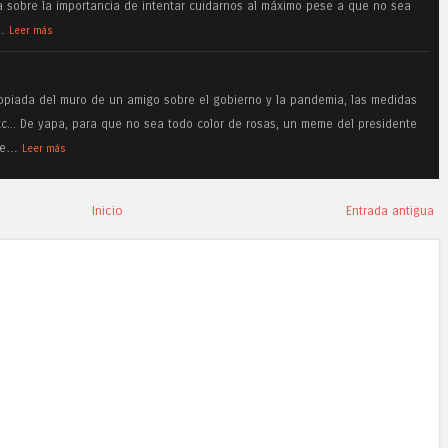
 sobre la importancia de intentar cuidarnos al máximo pese a que no sea
…
Leer más
piada del muro de un amigo sobre el gobierno y la pandemia, las medidas
tc... De yapa, para que no sea todo color de rosas, un meme del presidente
pe…
Leer más
Inicio
Entrada antigua