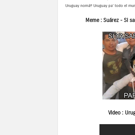
Uruguay nomá!! Uruguay pa' todo el mu
Meme : Suárez - Si s
Video : Uru