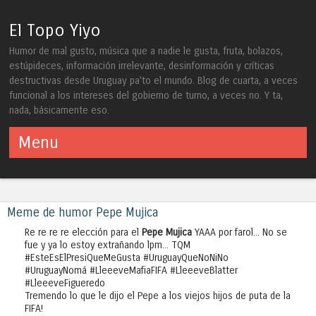
El Topo Yiyo
Humor de mal gusto, música que a nadie le gusta, fruta, bolazos,
estúpideces, información irrelevante, desinformación y críticas
destructivas desde Uruguay pa'to el mundo. Blog de cuarta, a veces
funcional a los intereses del gobierno de turno, a veces no. Y ta,
nada, básicamente eso.
Menu
Skip to content
Meme de humor Pepe Mujica
Re re re re elección para el
Pepe Mujica
YAAA por farol... No se
fue y ya lo estoy extrañando lpm... TQM
#EsteEsElPresiQueMeGusta #UruguayQueNoNiNo
#UruguayNomá #LleeeveMafiaFIFA #LleeeveBlatter
#LleeeveFigueredo
Tremendo lo que le dijo el Pepe a los viejos hijos de puta de la
FIFA!