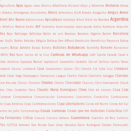
Agua
Alemania
Agricultura
Aguas vivas
Ahorro
Albañileria
Alcohol
Alejo y Valentina
Alexia
Amor
Aliens
Amigos
r
Aliados
Alienigenas Ancestrales
Alimentos
ALUR
Amado
Amigacho
Argentina
Antel
Año Nuevo
Apocalipsis
Aplicaciones
Arbitraje
Árbol
Árbol de Navidad
AUF
o
Atletico Madrid
Audio
Aumento
Austronautas
Auto-ayuda
Autos
Aventura
Aviación
iles
Barcelona
Bajo
Ballotage
Ballotaje
Balón de oro
Bananas
Bandera Gigante
Barbie
ear Grylls
Bebés
Bebidas
Bélgica
Belleza
Ben Affleck
Bendición
Beneficios
Beyonce
Bielsa
Boludeces
Boca Juniors
Boliches
Bonomi
oopers
Bodas
Boleto
Bombilla
Borrachos
Cadenas de Whatsapp
Bus
BROU
Bush
Cacho de la Cruz
Café
Camila
Canadá
Canal 4
pitán América
Capitana Marvel
Capitanich
Caramelos
Carballo
Cárcel
Carlitox
Carlos Tévez
Casa
Celulares
Network
Caruso Lombardi
Casamiento
Casino
CDs
Celeste Cid
Celia Cruz
veza
Charrúas
César Vega
Champagne
Champions League
Charlie Charlie
Charlotte Caniggia
Chistes
Chocolate
ino Recoba
Chinos
Chismes
Chivito
Chorros
Chris Hemsworth
Chuck
Claudio Maria Dominguez
Clima
Coca Cola
ndez
Citas
Ciudades
Claro
Club de Leones
Comprar
Computadora
Comunicación
Comunismo
Conciertos
Conductor
Confusiones
Copa Libertadores
ón
Copa América
Copa Confederaciones
Corea del Norte
Corea del Sur
Cosas curiosas
Cosas que me molestan
Costa Rica
ortes de pelo
Cortometraje
COT
Cuarentena
tina Fernandez
Crítica
Croacia
Crucero Italiano
Cuarteto de Nos
Cuentos
ños
CUTCSA
Damiani
Dan Brown
Dani Umpi
Danubio
Darío Rodriguez
Darwin Desbocatti