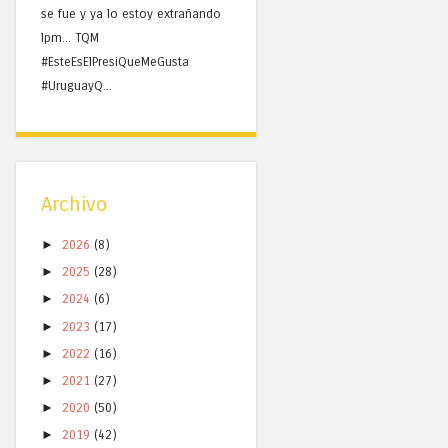
se fue y ya lo estoy extrañando
lpm... TQM
#EsteEsElPresiQueMeGusta
#UruguayQ...
Archivo
►
2026
(8)
►
2025
(28)
►
2024
(6)
►
2023
(17)
►
2022
(16)
►
2021
(27)
►
2020
(50)
►
2019
(42)