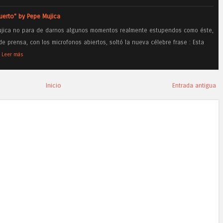
tuerto" by Pepe Mujica
ujica no para de darnos algunos momentos realmente estupendos como éste,
 prensa, con los microfonos abiertos, soltó la nueva célebre frase : Esta
Leer más
Inicio
Entrada antigua