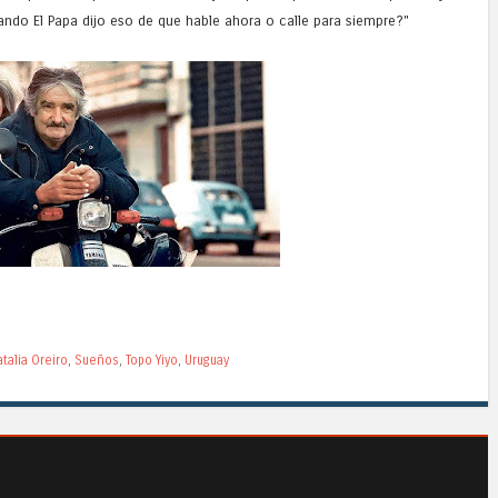
uando El Papa dijo eso de que hable ahora o calle para siempre?"
atalia Oreiro
,
Sueños
,
Topo Yiyo
,
Uruguay