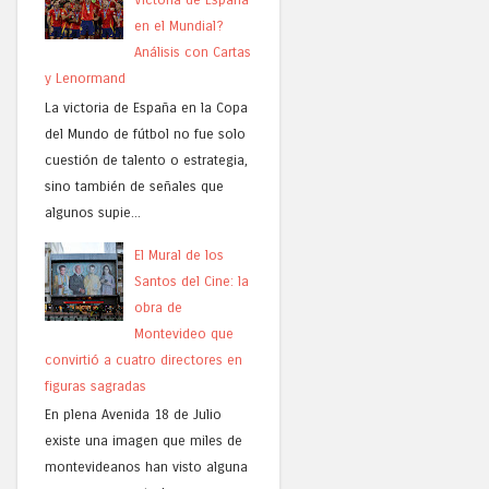
en el Mundial?
Análisis con Cartas
y Lenormand
La victoria de España en la Copa
del Mundo de fútbol no fue solo
cuestión de talento o estrategia,
sino también de señales que
algunos supie...
El Mural de los
Santos del Cine: la
obra de
Montevideo que
convirtió a cuatro directores en
figuras sagradas
En plena Avenida 18 de Julio
existe una imagen que miles de
montevideanos han visto alguna