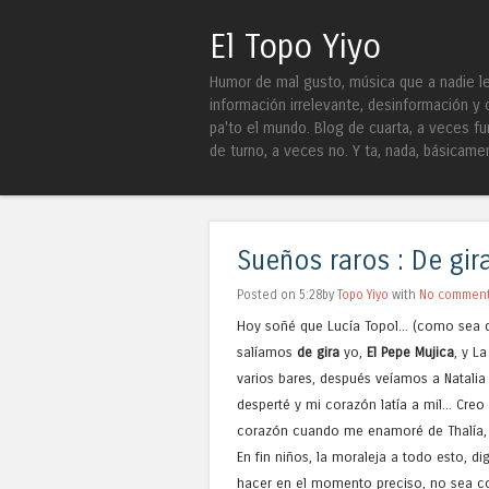
El Topo Yiyo
Humor de mal gusto, música que a nadie le 
información irrelevante, desinformación y 
pa'to el mundo. Blog de cuarta, a veces fu
de turno, a veces no. Y ta, nada, básicame
Sueños raros : De gir
Posted on 5:28by
Topo Yiyo
with
No commen
Hoy soñé que Lucía Topol... (como sea q
salíamos
de gira
yo,
El Pepe Mujica
, y L
varios bares, después veíamos a Natalia
desperté y mi corazón latía a mil... Cr
corazón cuando me enamoré de Thalía, p
En fin niños, la moraleja a todo esto, 
hacer en el momento preciso, no sea co