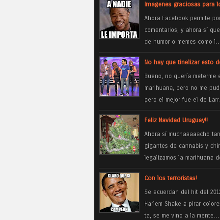
Imagenes graciosas para l
Ahora Facebook permite pone
comentarios, y ahora sí qu
de humor o memes como l
No hay que tinelizar esto d
Bueno, no quería meterme en
marihuana, pero no me pude 
pero el mejor fue el de Lar
Feliz Navidad Uruguay!!
Ahora sí muchaaaaacho tamo
gigantes de cannabis y chi
legalizamos la marihuana de
Con los terroristas!
Se acuerdan del hit del 201
Harlem Shake a pirar color
ta, se me vino a la mente…