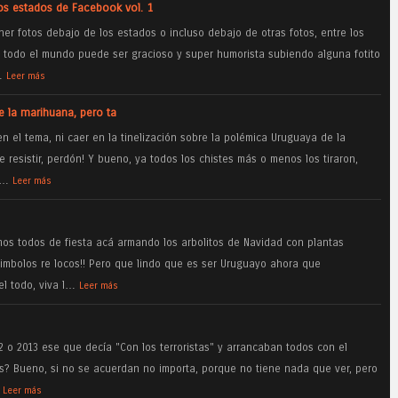
os estados de Facebook vol. 1
r fotos debajo de los estados o incluso debajo de otras fotos, entre los
e todo el mundo puede ser gracioso y super humorista subiendo alguna fotito
…
Leer más
e la marihuana, pero ta
 el tema, ni caer en la tinelización sobre la polémica Uruguaya de la
resistir, perdón! Y bueno, ya todos los chistes más o menos los tiraron,
r…
Leer más
s todos de fiesta acá armando los arbolitos de Navidad con plantas
rimbolos re locos!! Pero que lindo que es ser Uruguayo ahora que
l todo, viva l…
Leer más
2 o 2013 ese que decía "Con los terroristas" y arrancaban todos con el
es? Bueno, si no se acuerdan no importa, porque no tiene nada que ver, pero
Leer más