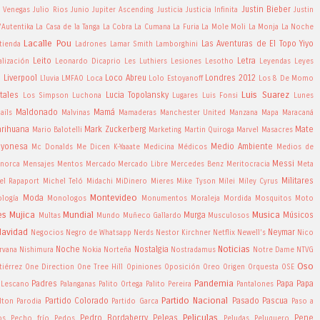
Justin Bieber
a Venegas
Julio Rios
Junio
Jupiter Ascending
Justicia
Justicia Infinita
Justin
'Autentika
La Casa de la Tanga
La Cobra
La Cumana
La Furia
La Mole Moli
La Monja
La Noche
Lacalle Pou
Las Aventuras de El Topo Yiyo
tienda
Ladrones
Lamar Smith
Lamborghini
Leito
Letra
alización
Leonardo Dicaprio
Les Luthiers
Lesiones
Lesotho
Leyendas
Leyes
Liverpool
Loco Abreu
Londres 2012
a
Lluvia
LMFAO
Loca
Lolo Estoyanoff
Los 8 De Momo
Luis Suarez
tales
Lucia Topolansky
Los Simpson
Luchona
Lugares
Luis Fonsi
Lunes
Maldonado
Mamá
ails
Malvinas
Mamaderas
Manchester United
Manzana
Mapa
Maracaná
rihuana
Mark Zuckerberg
Mate
Mario Balotelli
Marketing
Martin Quiroga
Marvel
Masacres
yonesa
Medio Ambiente
Mc Donalds
Me Dicen K-Yaaate
Medicina
Médicos
Medios de
Messi
norca
Mensajes
Mentos
Mercado
Mercado Libre
Mercedes Benz
Meritocracia
Meta
Militares
el Rapaport
Michel Teló
Midachi
MiDinero
Mieres
Mike Tyson
Milei
Miley Cyrus
Montevideo
Moda
ología
Monologos
Monumentos
Moraleja
Mordida
Mosquitos
Moto
es
Mujica
Mundial
Musica
Murga
Músicos
Multas
Mundo
Muñeco Gallardo
Musculosos
Navidad
Neymar
Negocios
Negro de Whatsapp
Nerds
Nestor Kirchner
Netflix
Newell's
Nico
Noticias
Noche
Nostalgia
rvana
Nishimura
Nokia
Norteña
Nostradamus
Notre Dame
NTVG
Oso
iérrez
One Direction
One Tree Hill
Opiniones
Oposición
Oreo
Origen
Orquesta
OSE
Pandemia
Padres
Papa
Papa
 Lescano
Palanganas
Palito Ortega
Palito Pereira
Pantalones
Partido Nacional
Partido Colorado
Pasado
Pascua
lton
Parodia
Partido Garca
Paso a
Peliculas
Pedro Bordaberry
Peleas
Pene
os
Pecho frío
Pedos
Peludas
Peluquero