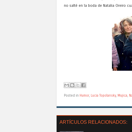
no salté en la boda de Natalia Oreiro c
Posted in
Humor
,
Lucia Topolansky
,
Mujica
,
N
ARTÍCULOS RELACIONADOS: