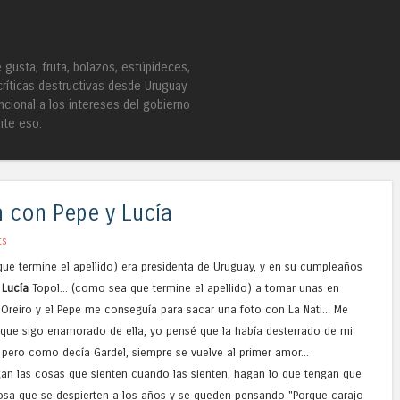
Skip to content
Menu
gusta, fruta, bolazos, estúpideces,
críticas destructivas desde Uruguay
ncional a los intereses del gobierno
nte eso.
a con Pepe y Lucía
ts
ue termine el apellido) era presidenta de Uruguay, y en su cumpleaños
a
Lucía
Topol... (como sea que termine el apellido) a tomar unas en
 Oreiro y el Pepe me conseguía para sacar una foto con La Nati... Me
eo que sigo enamorado de ella, yo pensé que la había desterrado de mi
ero como decía Gardel, siempre se vuelve al primer amor...
digan las cosas que sienten cuando las sienten, hagan lo que tengan que
sa que se despierten a los años y se queden pensando "Porque carajo