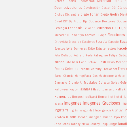
Defensor
Denis El
Debate
Decían
Decoración
Desmotivaciones
Día d
Devaluación
Dexter
DGI
Diego Forlán
Diego Godín
Dichos
Diciembre
Dien
Divad
DIY
Dj Piloto
Djs
Docente
Doctores
Docume
EEUU
Ecología
Economía
Educación
Ecuador
Ejer
Elecciones
Richardt
El Topo Yiyo Comics
El Viejo
Esp
Escuela
Entrevista
Ereccion
Escaleras
Espacio
Face
Evra
Eventos
Examenes
Éxito
Extraterrestres
Fata Delgado
Febrero
Fede Rabaquino
Felipe Gedo
mundo
Flash
Fito Galli
Flaco Schiavi
Flavio Mendoz
Frent
Frases Celebres
Freddie Mercury
Freelancer
Garra Charrúa
Garrapiñada
Gas
Gastronomía
Gato
Gimnasio
Giorgio A. Tsoukalos
Goleada
Goles
Golp
HashTags
Halloween
Happy
Hazlo tu mismo
Hell's K
Homenajes
Hongos
Hooliganá
Horror
Hot
Hotel
Hu
Imagenes
Imagenes Graciosas
Ima
Iglesia
Inglaterra
I
Inglés
Inseguridad
Inteligencia Artificial
Italia
Newton
IT
Jacobo Winograd
Jaimito
Japo Rod
Jorge Larra
Jode Fotos
Johnny Bravo
Johnny Depp