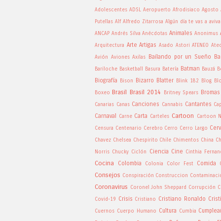
Adolescentes
ADSL
Aeropuerto
Afrodisiaco
Agosto
Putellas
Alf
Alfredo Zitarrosa
Algún día te vas a aviva
Animales
ANCAP
Andrés Silva
Anécdotas
Anonimus
Arte
Artigas
Arquitectura
Asado
Astori
ATENEO
Ate
Bailando por un Sueño
Ba
Avión
Aviones
Axilas
Batman
Bariloche
Basketball
Basura
Batería
Bauzá
B
Biografía
Bizarro
Blatter
Bison
Blink 182
Blog
Bl
Brasil
Brasil 2014
Bromas
Boxeo
Britney Spears
Canciones
Cantantes
Canarias
Canas
Cannabis
Ca
Cartoon
Carnaval
Carta
Carne
Carteles
Cartoon 
Cer
Censura
Centenario
Cerebro
Cerro
Cerro Largo
Chavez
Chelsea
Chespirito
Chile
Chimentos
China
Ch
Ciencia
Cine
Norris
Chucky
Ciclón
Cinthia Ferna
Cocina
Colombia
Comida
Colonia
Color Fest
Consejos
Conspiración
Construccion
Contaminaci
Coronavirus
Coronel John Sheppard
Corrupción
C
Crisis
Cristiano Ronaldo
Cris
Covid-19
Cristiano
Cultura
Cumplea
Cuernos
Cuerpo Humano
Cumbia