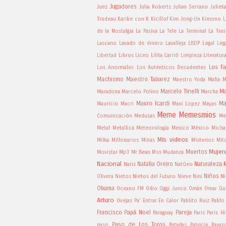
Jugadores
Juez
Julia Roberts
Julian Serrano
Juliet
Trudeau
Karibe con K
Kicillof
Kim Jong-Un
Kimono
L
de la Nostalgia
La Pasiva
La Tele
La Terminal
La Tras
Lascano
Lavado de dinero
Lavalleja
LBDP
Legal
Leg
Libertad
Libros
Liceo
Lilita Carrió
Limpieza
Literatur
Los Fa
Los Anormales
Los Auténticos Decadentes
Machismo
Maestro Tabarez
Maestro Yoda
Mafia
M
Marcelo Tinelli
Ma
Maradona
Marcelo Polino
Marcha
Mauro Icardi
Ma
Mauricio Macri
Maxi Lopez
Mayas
Meme
Memesmios
Comunicación
Medusas
Me
Metal
Metallica
Meteorología
Mexico
México
Micha
Mis videos
Milka
Millonarios
Minas
Misterios
Mit
Mujer
Muertos
Movistar
Mp3
Mr Bean
Msn
Mudanza
Nacional
Natalia Oreiro
Naturaleza
Nariz
NatGeo
Niños
Olivera
Nietos
Nietos del Futuro
Nieve
Nini
Ni
Obama
Oceano FM
Odio
Oggi Junco
Omán
Omar Gut
Arturo
Ovejas
Pa' Entrar En Calor
Pablito Ruiz
Pablo
Francisco
Papá Noel
Pareja
Paraguay
Paris
Paris Hi
Paso de Los Toros
paso
Patadas
Patricia
Payas