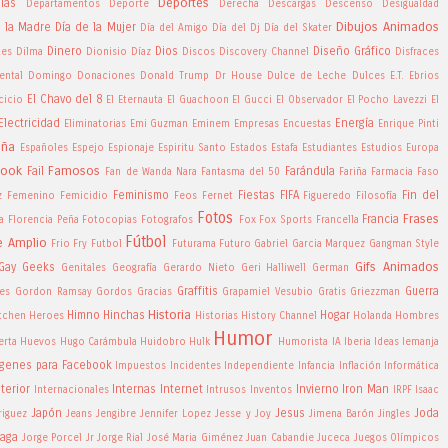
Deportes
ias
Departamentos
Deporte
Derecha
Descargas
Descenso
Desigualdad
Dibujos Animados
e la Madre
Día de la Mujer
Día del Amigo
Día del Dj
Día del Skater
Dinero
Dios
Diseño Gráfico
tes
Dilma
Dionisio Díaz
Discos
Discovery Channel
Disfraces
ntal
Domingo
Donaciones
Donald Trump
Dr House
Dulce de Leche
Dulces
E.T.
Ebrios
El Chavo del 8
cicio
El Eternauta
El Guachoon
El Gucci
El Observador
El Pocho Lavezzi
El
Electricidad
Energía
Eliminatorias
Emi Guzman
Eminem
Empresas
Encuestas
Enrique Pinti
aña
Españoles
Espejo
Espionaje
Espiritu Santo
Estados
Estafa
Estudiantes
Estudios
Europa
book
Famosos
Fail
Farándula
Fan de Wanda Nara
Fantasma del 50
Fariña
Farmacia
Faso
Feminismo
Fiestas
FIFA
Fin del
z
Femenino
Femicidio
Feos
Fernet
Figueredo
Filosofía
Fotos
Frases
Francia
a
Florencia Peña
Fotocopias
Fotografos
Fox
Fox Sports
Francella
Fútbol
e Amplio
Frio
Fry
Futbol
Futurama
Futuro
Gabriel Garcia Marquez
Gangman Style
Gifs Animados
Gay
Geeks
Genitales
Geografía
Gerardo Nieto
Geri Halliwell
German
Graffitis
Guerra
es
Gordon Ramsay
Gordos
Gracias
Grapamiel Vesubio
Gratis
Griezzman
Historia
Himno
Hinchas
Hogar
itchen
Heroes
Historias
History Channel
Holanda
Hombres
Humor
erta
Huevos
Hugo Carámbula
Huidobro
Hulk
Humorista
IA
Iberia
Ideas
Iemanja
genes para Facebook
Impuestos
Incidentes
Independiente
Infancia
Inflación
Informática
nterior
Internas
Internet
Invierno
Iron Man
Internacionales
Intrusos
Inventos
IRPF
Isaac
Japón
Jesus
Joda
riguez
Jeans
Jengibre
Jennifer Lopez
Jesse y Joy
Jimena Barón
Jingles
ñaga
Jorge Porcel Jr
Jorge Rial
José Maria Giménez
Juan Cabandie
Juceca
Juegos Olímpicos