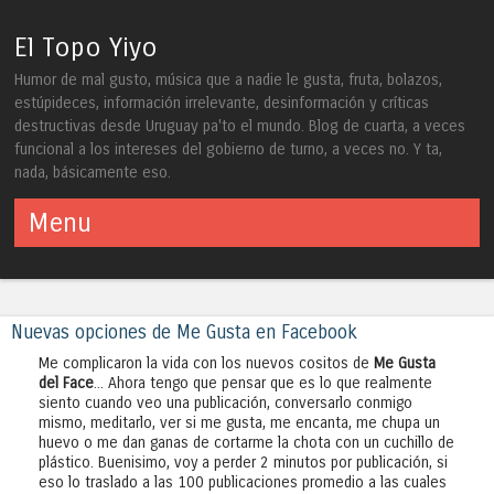
El Topo Yiyo
Humor de mal gusto, música que a nadie le gusta, fruta, bolazos,
estúpideces, información irrelevante, desinformación y críticas
destructivas desde Uruguay pa'to el mundo. Blog de cuarta, a veces
funcional a los intereses del gobierno de turno, a veces no. Y ta,
nada, básicamente eso.
Menu
Skip to content
Nuevas opciones de Me Gusta en Facebook
Me complicaron la vida con los nuevos cositos de
Me Gusta
del Face
... Ahora tengo que pensar que es lo que realmente
siento cuando veo una publicación, conversarlo conmigo
mismo, meditarlo, ver si me gusta, me encanta, me chupa un
huevo o me dan ganas de cortarme la chota con un cuchillo de
plástico. Buenisimo, voy a perder 2 minutos por publicación, si
eso lo traslado a las 100 publicaciones promedio a las cuales