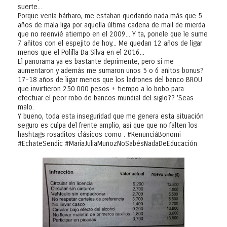
suerte...
Porque venía bárbaro, me estaban quedando nada más que 5
años de mala liga por aquella última cadena de mail de mierda
que no reenvié atiempo en el 2009... Y ta, ponele que le sume
7 añitos con el espejito de hoy... Me quedan 12 años de ligar
menos que el Polilla Da Silva en el 2016...
El panorama ya es bastante deprimente, pero si me
aumentaron y además me sumaron unos 5 o 6 añitos bonus?
17-18 años de ligar menos que los ladrones del banco BROU
que invirtieron 250.000 pesos + tiempo a lo bobo para
efectuar el peor robo de bancos mundial del siglo?? 'Seas
malo.
Y bueno, toda esta inseguridad que me genera esta situación
seguro es culpa del frente amplio, así que que no falten los
hashtags rosaditos clásicos como : #RenunciáBonomi
#EchateSendic #MariaJuliaMuñozNoSabésNadaDeEducación