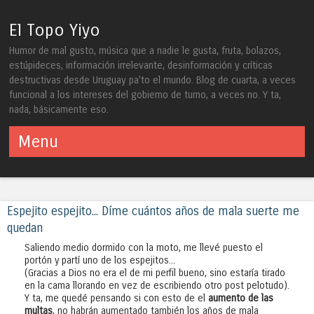
El Topo Yiyo
Humor de mal gusto, música que a nadie le gusta, fruta, bolazos,
estúpideces, información irrelevante, desinformación y críticas
destructivas desde Uruguay pa'to el mundo. Blog de cuarta, a veces
funcional a los intereses del gobierno de turno, a veces no. Y ta,
nada, básicamente eso.
Menu
Skip to content
Espejito espejito... Díme cuántos años de mala suerte me
quedan
Saliendo medio dormido con la moto, me llevé puesto el
portón y partí uno de los espejitos...
(Gracias a Dios no era el de mi perfil bueno, sino estaría tirado
en la cama llorando en vez de escribiendo otro post pelotudo).
Y ta, me quedé pensando si con esto de el
aumento de las
multas
, no habrán aumentado también los años de mala