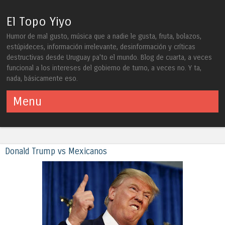
El Topo Yiyo
Humor de mal gusto, música que a nadie le gusta, fruta, bolazos,
estúpideces, información irrelevante, desinformación y críticas
destructivas desde Uruguay pa'to el mundo. Blog de cuarta, a veces
funcional a los intereses del gobierno de turno, a veces no. Y ta,
nada, básicamente eso.
Menu
Skip to content
Donald Trump vs Mexicanos