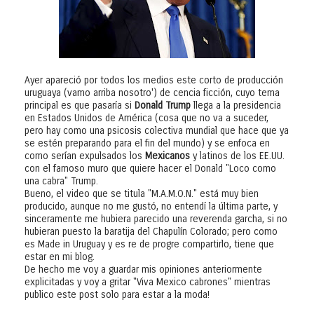
Ayer apareció por todos los medios este corto de producción
uruguaya (vamo arriba nosotro') de cencia ficción, cuyo tema
principal es que pasaría si
Donald Trump
llega a la presidencia
en Estados Unidos de América (cosa que no va a suceder,
pero hay como una psicosis colectiva mundial que hace que ya
se estén preparando para el fin del mundo) y se enfoca en
como serían expulsados los
Mexicanos
y latinos de los EE.UU.
con el famoso muro que quiere hacer el Donald "Loco como
una cabra" Trump.
Bueno, el video que se titula "M.A.M.O.N." está muy bien
producido, aunque no me gustó, no entendí la última parte, y
sinceramente me hubiera parecido una reverenda garcha, si no
hubieran puesto la baratija del Chapulín Colorado; pero como
es Made in Uruguay y es re de progre compartirlo, tiene que
estar en mi blog.
De hecho me voy a guardar mis opiniones anteriormente
explicitadas y voy a gritar "Viva Mexico cabrones" mientras
publico este post solo para estar a la moda!