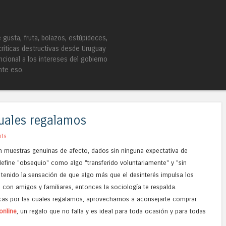
Skip to content
Menu
gusta, fruta, bolazos, estúpideces,
críticas destructivas desde Uruguay
ncional a los intereses del gobierno
nte eso.
cuales regalamos
ts
n muestras genuinas de afecto, dados sin ninguna expectativa de
efine "obsequio" como algo "transferido voluntariamente" y "sin
tenido la sensación de que algo más que el desinterés impulsa los
 con amigos y familiares, entonces la sociología te respalda.
icas por las cuales regalamos, aprovechamos a aconsejarte comprar
online
, un regalo que no falla y es ideal para toda ocasión y para todas