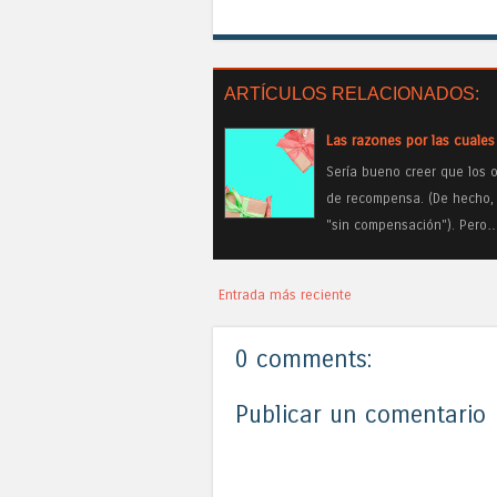
ARTÍCULOS RELACIONADOS:
Las razones por las cuale
Sería bueno creer que los 
de recompensa. (De hecho, 
"sin compensación"). Pero
Entrada más reciente
0 comments:
Publicar un comentario