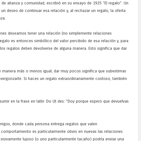
lo de alianza y comunidad, escribió en su ensayo de 1925 "El regalo". Un
un deseo de continuar esa relación y, al rechazar un regalo, la oferta
aza.
enes deseamos tener una relación (no simplemente relaciones
regalo es entonces simbólico del valor percibido de esa relación y, para
 los regalos deben devolverse de alguna manera. Esto significa que dar
e manera más o menos igual; dar muy pocos significa que subestimas
avergonzarte. Si haces un regalo extraordinariamente costoso, también
sumir en la frase en latín: Do Ut des: "Doy porque espero que devuelvas
 amigos, donde cada persona entrega regalos que valen
 comportamiento es particularmente obvio en nuevas las relaciones
sivamente lujoso (o uno particularmente tacaño) podría enviar una