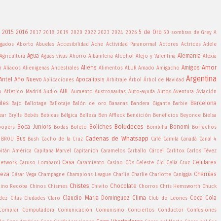
2015
2016
5 de Oro
2017
2018
2019
2020
2022
2023
2024
2026
50 sombras de Grey
A
gados
Aborto
Abuelas
Accesibilidad
Ache
Actividad Paranormal
Actores
Actrices
Adele
Agua
Alemania
Agricultura
Aguas vivas
Ahorro
Albañileria
Alcohol
Alejo y Valentina
Alexia
Amor
Aliens
Amigos
r
Aliados
Alienigenas Ancestrales
Alimentos
ALUR
Amado
Amigacho
Argentina
Antel
Año Nuevo
Apocalipsis
Aplicaciones
Arbitraje
Árbol
Árbol de Navidad
AUF
o
Atletico Madrid
Audio
Aumento
Austronautas
Auto-ayuda
Autos
Aventura
Aviación
iles
Barcelona
Bajo
Ballotage
Ballotaje
Balón de oro
Bananas
Bandera Gigante
Barbie
ear Grylls
Bebés
Bebidas
Bélgica
Belleza
Ben Affleck
Bendición
Beneficios
Beyonce
Bielsa
Boludeces
Boca Juniors
Boliches
Bonomi
oopers
Bodas
Boleto
Bombilla
Borrachos
Cadenas de Whatsapp
Bus
BROU
Bush
Cacho de la Cruz
Café
Camila
Canadá
Canal 4
pitán América
Capitana Marvel
Capitanich
Caramelos
Carballo
Cárcel
Carlitox
Carlos Tévez
Casa
Celulares
Network
Caruso Lombardi
Casamiento
Casino
CDs
Celeste Cid
Celia Cruz
veza
Charrúas
César Vega
Champagne
Champions League
Charlie Charlie
Charlotte Caniggia
Chistes
Chocolate
ino Recoba
Chinos
Chismes
Chivito
Chorros
Chris Hemsworth
Chuck
Claudio Maria Dominguez
Clima
Coca Cola
ndez
Citas
Ciudades
Claro
Club de Leones
Comprar
Computadora
Comunicación
Comunismo
Conciertos
Conductor
Confusiones