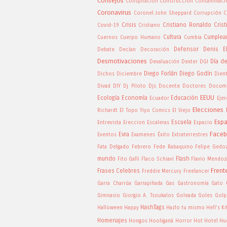
Consejos
Conspiración
Construccion
Contaminaci
Coronavirus
Coronel John Sheppard
Corrupción
C
Crisis
Cristiano Ronaldo
Cris
Covid-19
Cristiano
Cultura
Cumplea
Cuernos
Cuerpo Humano
Cumbia
Defensor
Denis El
Debate
Decían
Decoración
Desmotivaciones
Día d
Devaluación
Dexter
DGI
Diego Forlán
Diego Godín
Dichos
Diciembre
Dien
Divad
DIY
Dj Piloto
Djs
Docente
Doctores
Docume
EEUU
Ecología
Economía
Educación
Ecuador
Ejer
Elecciones
Richardt
El Topo Yiyo Comics
El Viejo
Esp
Escuela
Entrevista
Ereccion
Escaleras
Espacio
Face
Evra
Eventos
Examenes
Éxito
Extraterrestres
Fata Delgado
Febrero
Fede Rabaquino
Felipe Gedo
mundo
Flash
Fito Galli
Flaco Schiavi
Flavio Mendoz
Frent
Frases Celebres
Freddie Mercury
Freelancer
Garra Charrúa
Garrapiñada
Gas
Gastronomía
Gato
Gimnasio
Giorgio A. Tsoukalos
Goleada
Goles
Golp
HashTags
Halloween
Happy
Hazlo tu mismo
Hell's K
Homenajes
Hongos
Hooliganá
Horror
Hot
Hotel
Hu