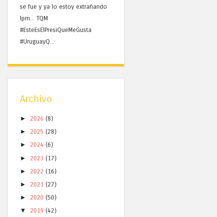
se fue y ya lo estoy extrañando
lpm... TQM
#EsteEsElPresiQueMeGusta
#UruguayQ...
Archivo
►
2026
(8)
►
2025
(28)
►
2024
(6)
►
2023
(17)
►
2022
(16)
►
2021
(27)
►
2020
(50)
▼
2019
(42)