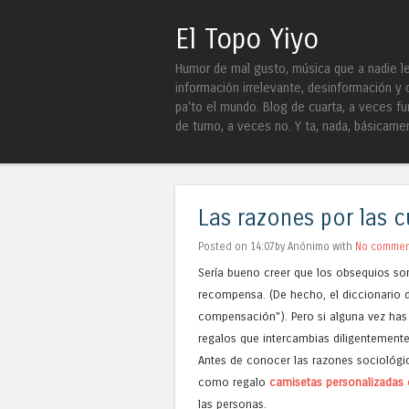
El Topo Yiyo
Humor de mal gusto, música que a nadie le 
información irrelevante, desinformación y 
pa'to el mundo. Blog de cuarta, a veces fu
de turno, a veces no. Y ta, nada, básicame
Las razones por las 
Posted on 14:07by Anónimo with
No commen
Sería bueno creer que los obsequios so
recompensa. (De hecho, el diccionario d
compensación"). Pero si alguna vez has 
regalos que intercambias diligentemente
Antes de conocer las razones sociológ
como regalo
camisetas personalizadas 
las personas.