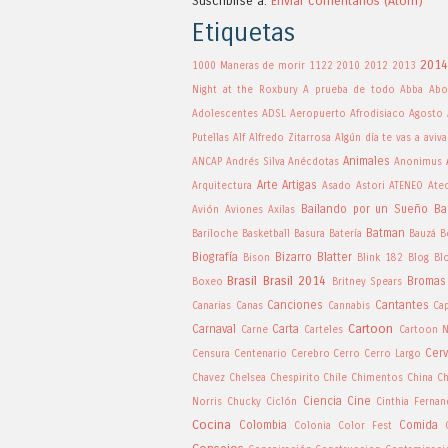
Suscribirse a:
Enviar comentarios (Atom)
Etiquetas
2014
1000 Maneras de morir
1122
2010
2012
2013
Night at the Roxbury
A prueba de todo
Abba
Abo
Adolescentes
ADSL
Aeropuerto
Afrodisiaco
Agosto
Putellas
Alf
Alfredo Zitarrosa
Algún día te vas a aviva
Animales
ANCAP
Andrés Silva
Anécdotas
Anonimus
Arte
Artigas
Arquitectura
Asado
Astori
ATENEO
Ate
Bailando por un Sueño
Ba
Avión
Aviones
Axilas
Batman
Bariloche
Basketball
Basura
Batería
Bauzá
B
Biografía
Bizarro
Blatter
Bison
Blink 182
Blog
Bl
Brasil
Brasil 2014
Bromas
Boxeo
Britney Spears
Canciones
Cantantes
Canarias
Canas
Cannabis
Ca
Cartoon
Carnaval
Carta
Carne
Carteles
Cartoon 
Cer
Censura
Centenario
Cerebro
Cerro
Cerro Largo
Chavez
Chelsea
Chespirito
Chile
Chimentos
China
Ch
Ciencia
Cine
Norris
Chucky
Ciclón
Cinthia Ferna
Cocina
Colombia
Comida
Colonia
Color Fest