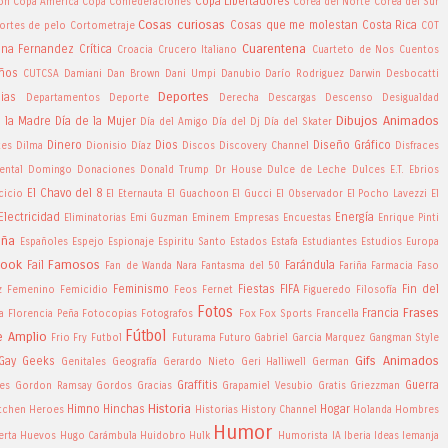
Copa Libertadores
ón
Copa América
Copa Confederaciones
Corea del Norte
Corea del Sur
Cosas curiosas
Cosas que me molestan
Costa Rica
ortes de pelo
Cortometraje
COT
Cuarentena
tina Fernandez
Crítica
Croacia
Crucero Italiano
Cuarteto de Nos
Cuentos
ños
CUTCSA
Damiani
Dan Brown
Dani Umpi
Danubio
Darío Rodriguez
Darwin Desbocatti
Deportes
ias
Departamentos
Deporte
Derecha
Descargas
Descenso
Desigualdad
Dibujos Animados
e la Madre
Día de la Mujer
Día del Amigo
Día del Dj
Día del Skater
Dinero
Dios
Diseño Gráfico
tes
Dilma
Dionisio Díaz
Discos
Discovery Channel
Disfraces
ntal
Domingo
Donaciones
Donald Trump
Dr House
Dulce de Leche
Dulces
E.T.
Ebrios
El Chavo del 8
cicio
El Eternauta
El Guachoon
El Gucci
El Observador
El Pocho Lavezzi
El
Electricidad
Energía
Eliminatorias
Emi Guzman
Eminem
Empresas
Encuestas
Enrique Pinti
aña
Españoles
Espejo
Espionaje
Espiritu Santo
Estados
Estafa
Estudiantes
Estudios
Europa
book
Famosos
Fail
Farándula
Fan de Wanda Nara
Fantasma del 50
Fariña
Farmacia
Faso
Feminismo
Fiestas
FIFA
Fin del
z
Femenino
Femicidio
Feos
Fernet
Figueredo
Filosofía
Fotos
Frases
Francia
a
Florencia Peña
Fotocopias
Fotografos
Fox
Fox Sports
Francella
Fútbol
e Amplio
Frio
Fry
Futbol
Futurama
Futuro
Gabriel Garcia Marquez
Gangman Style
Gifs Animados
Gay
Geeks
Genitales
Geografía
Gerardo Nieto
Geri Halliwell
German
Graffitis
Guerra
es
Gordon Ramsay
Gordos
Gracias
Grapamiel Vesubio
Gratis
Griezzman
Historia
Himno
Hinchas
Hogar
itchen
Heroes
Historias
History Channel
Holanda
Hombres
Humor
erta
Huevos
Hugo Carámbula
Huidobro
Hulk
Humorista
IA
Iberia
Ideas
Iemanja