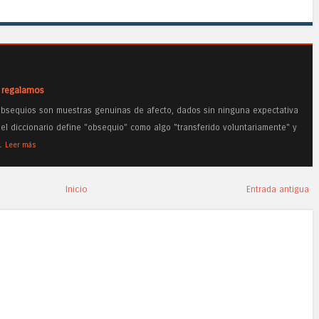
s regalamos
obsequios son muestras genuinas de afecto, dados sin ninguna expectativa
el diccionario define "obsequio" como algo "transferido voluntariamente" y
…
Leer más
Inicio
Entrada antigua