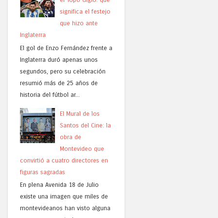
significa el festejo
que hizo ante
Inglaterra
El gol de Enzo Fernández frente a
Inglaterra duró apenas unos
segundos, pero su celebración
resumió más de 25 años de
historia del fútbol ar...
El Mural de los
Santos del Cine: la
obra de
Montevideo que
convirtió a cuatro directores en
figuras sagradas
En plena Avenida 18 de Julio
existe una imagen que miles de
montevideanos han visto alguna