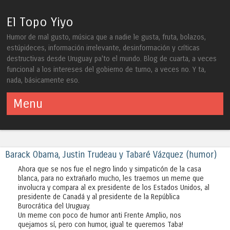
El Topo Yiyo
Humor de mal gusto, música que a nadie le gusta, fruta, bolazos,
estúpideces, información irrelevante, desinformación y críticas
destructivas desde Uruguay pa'to el mundo. Blog de cuarta, a veces
funcional a los intereses del gobierno de turno, a veces no. Y ta,
nada, básicamente eso.
Menu
Skip to content
Barack Obama, Justin Trudeau y Tabaré Vázquez (humor)
Ahora que se nos fue el negro lindo y simpaticón de la casa
blanca, para no extrañarlo mucho, les traemos un meme que
involucra y compara al ex presidente de los Estados Unidos, al
presidente de Canadá y al presidente de la República
Burocrática del Uruguay.
Un meme con poco de humor anti Frente Amplio, nos
quejamos sí, pero con humor, igual te queremos Taba!