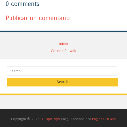
0 comments:
Publicar un comentario
‹
Inicio
›
Ver versión web
Search
Copyright ©
2026
El Topo Yiyo
Blog Diseñado por
Paginas En Red