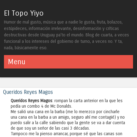
El Topo Yiyo
Humor de mal gusto, música que a nadie le gusta, fruta, bolazos,
estúpideces, información irrelevante, desinformación y críticas
destructivas desde Uruguay pa'to el mundo. Blog de cuarta, a veces
funcional a los intereses del gobierno de turno, a veces no. Y ta,
nada, básicamente eso.
Menu
Skip to content
Queridos Reyes Magos
Queridos Reyes Magos
: rompan la carta anterior en la que les
pedía un combo 4 de Mc Donalds.
Me salió una cana en la barba (me lo merezco por cincharle
una cana en la barba a un amigo, seguro ahí me contagié) y no
puedo salir a la calle sabiendo que la gente se va a dar cuenta
de que soy un señor de las casi 3 décadas.
Tampoco me la pienso arrancar, porque sé que las canas son