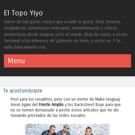
El Topo Yiyo
Humor de mal gusto, música que a nadie le gusta, fruta, bolazos,
estúpideces, información irrelevante, desinformación y críticas
destructivas desde Uruguay pa'to el mundo. Blog de cuarta, a veces
funcional a los intereses del gobierno de turno, a veces no. Y ta,
nada, básicamente eso.
Menu
Skip to content
Te acostumbraste
Post para los rosaditos, pero con un meme de Make Uruguay
Great Again del
Frente Amplio
y los Backstreet Boys para que
no se tomen demasiado a pecho estos artículos que he ido
tomando prestados de las redes sociales.