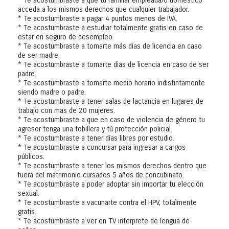
* Te acostumbraste a que tu familiar empleada/o doméstico
acceda a los mismos derechos que cualquier trabajador.
* Te acostumbraste a pagar 4 puntos menos de IVA.
* Te acostumbraste a estudiar totalmente gratis en caso de
estar en seguro de desempleo.
* Te acostumbraste a tomarte más dias de licencia en caso
de ser madre.
* Te acostumbraste a tomarte dias de licencia en caso de ser
padre.
* Te acostumbraste a tomarte medio horario indistintamente
siendo madre o padre.
* Te acostumbraste a tener salas de lactancia en lugares de
trabajo con mas de 20 mujeres.
* Te acostumbraste a que en caso de violencia de género tu
agresor tenga una tobillera y tú protección policial.
* Te acostumbraste a tener días libres por estudio.
* Te acostumbraste a concursar para ingresar a cargos
públicos.
* Te acostumbraste a tener los mismos derechos dentro que
fuera del matrimonio cursados 5 años de concubinato.
* Te acostumbraste a poder adoptar sin importar tu elección
sexual.
* Te acostumbraste a vacunarte contra el HPV, totalmente
gratis.
* Te acostumbraste a ver en TV interprete de lengua de