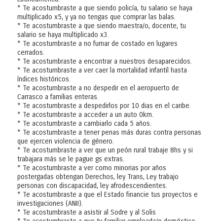
* Te acostumbraste a que siendo policía, tu salario se haya
multiplicado x5, y ya no tengas que comprar las balas.
* Te acostumbraste a que siendo maestra/o, docente, tu
salario se haya multiplicado x3.
* Te acostumbraste a no fumar de costado en lugares
cerrados.
* Te acostumbraste a encontrar a nuestros desaparecidos.
* Te acostumbraste a ver caer la mortalidad infantil hasta
índices históricos.
* Te acostumbraste a no despedir en el aeropuerto de
Carrasco a familias enteras.
* Te acostumbraste a despedirlos por 10 dias en el caribe.
* Te acostumbraste a acceder a un auto 0km.
* Te acostumbraste a cambiarlo cada 5 años.
* Te acostumbraste a tener penas más duras contra personas
que ejercen violencia de género.
* Te acostumbraste a ver que un peón rural trabaje 8hs y si
trabajara más se le pague gs extras.
* Te acostumbraste a ver como minorias por años
postergadas obtengan Derechos, ley Trans, Ley trabajo
personas con discapacidad, ley afrodescendientes.
* Te acostumbraste a que el Estado financie tus proyectos e
investigaciones (ANII).
* Te acostumbraste a asistir al Sodre y al Solis