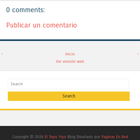
0 comments:
Publicar un comentario
‹
Inicio
›
Ver versión web
Search
Copyright ©
2026
El Topo Yiyo
Blog Diseñado por
Paginas En Red