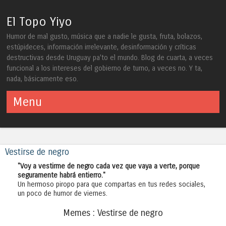
El Topo Yiyo
Humor de mal gusto, música que a nadie le gusta, fruta, bolazos,
estúpideces, información irrelevante, desinformación y críticas
destructivas desde Uruguay pa'to el mundo. Blog de cuarta, a veces
funcional a los intereses del gobierno de turno, a veces no. Y ta,
nada, básicamente eso.
Menu
Skip to content
Vestirse de negro
"Voy a vestirme de negro cada vez que vaya a verte, porque
seguramente habrá entierro."
Un hermoso piropo para que compartas en tus redes sociales,
un poco de humor de viernes.
Memes : Vestirse de negro