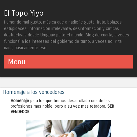
El Topo Yiyo
Humor de mal gusto, música que a nadie le gusta, fruta, bolazos,
estúpideces, información irrelevante, desinformación y críticas
destructivas desde Uruguay pa'to el mundo. Blog de cuarta, a veces
funcional a los intereses del gobierno de turno, a veces no. Y ta,
nada, básicamente eso.
Menu
Skip to content
Homenaje a los vendedores
Homenaje
para los que hemos desarrollado una de las
profesiones mas noble, pero a su vez mas retadora,
SER
VENDEDOR.