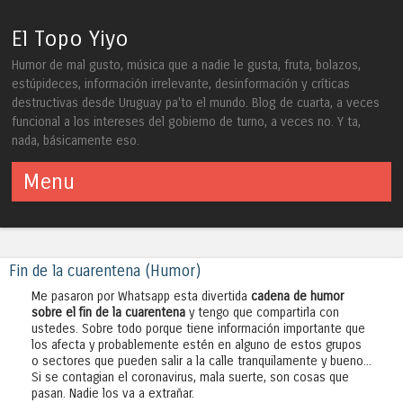
El Topo Yiyo
Humor de mal gusto, música que a nadie le gusta, fruta, bolazos,
estúpideces, información irrelevante, desinformación y críticas
destructivas desde Uruguay pa'to el mundo. Blog de cuarta, a veces
funcional a los intereses del gobierno de turno, a veces no. Y ta,
nada, básicamente eso.
Menu
Skip to content
Fin de la cuarentena (Humor)
Me pasaron por Whatsapp esta divertida
cadena de humor
sobre el fin de la cuarentena
y tengo que compartirla con
ustedes. Sobre todo porque tiene información importante que
los afecta y probablemente estén en alguno de estos grupos
o sectores que pueden salir a la calle tranquilamente y bueno...
Si se contagian el coronavirus, mala suerte, son cosas que
pasan. Nadie los va a extrañar.