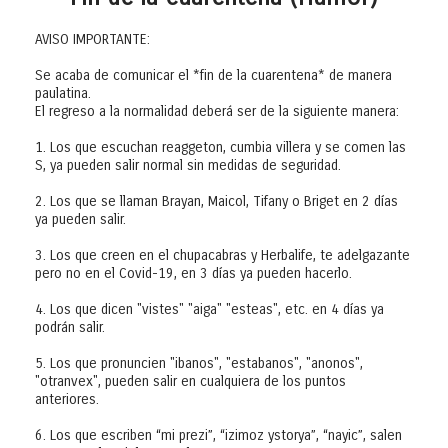
AVISO IMPORTANTE:
Se acaba de comunicar el *fin de la cuarentena* de manera
paulatina.
El regreso a la normalidad deberá ser de la siguiente manera:
1. Los que escuchan reaggeton, cumbia villera y se comen las
S, ya pueden salir normal sin medidas de seguridad.
2. Los que se llaman Brayan, Maicol, Tifany o Briget en 2 días
ya pueden salir.
3. Los que creen en el chupacabras y Herbalife, te adelgazante
pero no en el Covid-19, en 3 días ya pueden hacerlo.
4. Los que dicen "vistes" "aiga" "esteas", etc. en 4 días ya
podrán salir.
5. Los que pronuncien "ibanos", "estabanos", "anonos",
"otranvex", pueden salir en cualquiera de los puntos
anteriores.
6. Los que escriben “mi prezi”, “izimoz ystorya”, “nayic”, salen