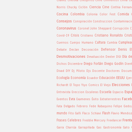
Chavez
Chelsea
Chespirito
Chile
Chimentos
China
Ch
Ciencia
Cine
Norris
Chucky
Ciclón
Cinthia Ferna
Cocina
Colombia
Comida
Colonia
Color Fest
Consejos
Conspiración
Construccion
Contaminaci
Coronavirus
Coronel John Sheppard
Corrupción
C
Crisis
Cristiano Ronaldo
Cris
Covid-19
Cristiano
Cultura
Cumplea
Cuernos
Cuerpo Humano
Cumbia
Defensor
Denis El
Debate
Decían
Decoración
Desmotivaciones
Día d
Devaluación
Dexter
DGI
Diego Forlán
Diego Godín
Dichos
Diciembre
Dien
Divad
DIY
Dj Piloto
Djs
Docente
Doctores
Docume
EEUU
Ecología
Economía
Educación
Ecuador
Ejer
Elecciones
Richardt
El Topo Yiyo Comics
El Viejo
Esp
Escuela
Entrevista
Ereccion
Escaleras
Espacio
Face
Evra
Eventos
Examenes
Éxito
Extraterrestres
Fata Delgado
Febrero
Fede Rabaquino
Felipe Gedo
mundo
Flash
Fito Galli
Flaco Schiavi
Flavio Mendoz
Frent
Frases Celebres
Freddie Mercury
Freelancer
Garra Charrúa
Garrapiñada
Gas
Gastronomía
Gato