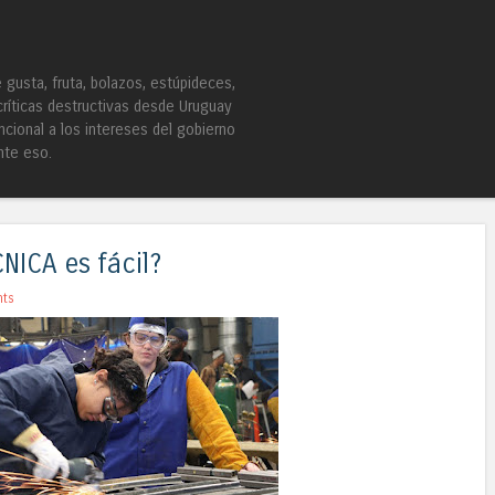
Skip to content
Menu
gusta, fruta, bolazos, estúpideces,
críticas destructivas desde Uruguay
ncional a los intereses del gobierno
nte eso.
NICA es fácil?
ts