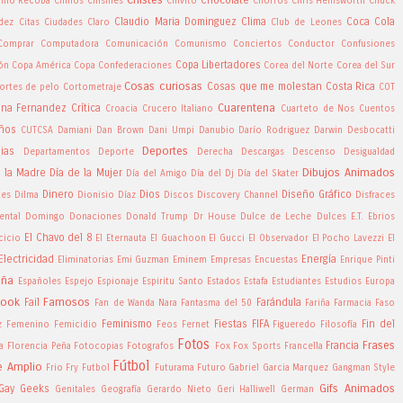
ino Recoba
Chinos
Chismes
Chivito
Chorros
Chris Hemsworth
Chuck
Claudio Maria Dominguez
Clima
Coca Cola
ndez
Citas
Ciudades
Claro
Club de Leones
Comprar
Computadora
Comunicación
Comunismo
Conciertos
Conductor
Confusiones
Copa Libertadores
ón
Copa América
Copa Confederaciones
Corea del Norte
Corea del Sur
Cosas curiosas
Cosas que me molestan
Costa Rica
ortes de pelo
Cortometraje
COT
Cuarentena
tina Fernandez
Crítica
Croacia
Crucero Italiano
Cuarteto de Nos
Cuentos
ños
CUTCSA
Damiani
Dan Brown
Dani Umpi
Danubio
Darío Rodriguez
Darwin Desbocatti
Deportes
ias
Departamentos
Deporte
Derecha
Descargas
Descenso
Desigualdad
Dibujos Animados
e la Madre
Día de la Mujer
Día del Amigo
Día del Dj
Día del Skater
Dinero
Dios
Diseño Gráfico
tes
Dilma
Dionisio Díaz
Discos
Discovery Channel
Disfraces
ntal
Domingo
Donaciones
Donald Trump
Dr House
Dulce de Leche
Dulces
E.T.
Ebrios
El Chavo del 8
cicio
El Eternauta
El Guachoon
El Gucci
El Observador
El Pocho Lavezzi
El
Electricidad
Energía
Eliminatorias
Emi Guzman
Eminem
Empresas
Encuestas
Enrique Pinti
aña
Españoles
Espejo
Espionaje
Espiritu Santo
Estados
Estafa
Estudiantes
Estudios
Europa
book
Famosos
Fail
Farándula
Fan de Wanda Nara
Fantasma del 50
Fariña
Farmacia
Faso
Feminismo
Fiestas
FIFA
Fin del
z
Femenino
Femicidio
Feos
Fernet
Figueredo
Filosofía
Fotos
Frases
Francia
a
Florencia Peña
Fotocopias
Fotografos
Fox
Fox Sports
Francella
Fútbol
e Amplio
Frio
Fry
Futbol
Futurama
Futuro
Gabriel Garcia Marquez
Gangman Style
Gifs Animados
Gay
Geeks
Genitales
Geografía
Gerardo Nieto
Geri Halliwell
German