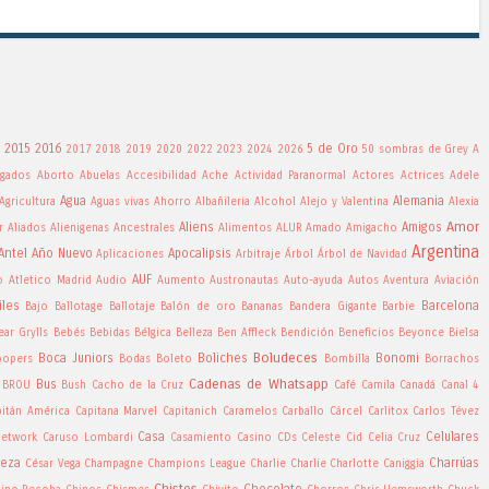
2015
2016
5 de Oro
2017
2018
2019
2020
2022
2023
2024
2026
50 sombras de Grey
A
gados
Aborto
Abuelas
Accesibilidad
Ache
Actividad Paranormal
Actores
Actrices
Adele
Agua
Alemania
Agricultura
Aguas vivas
Ahorro
Albañileria
Alcohol
Alejo y Valentina
Alexia
Amor
Aliens
Amigos
r
Aliados
Alienigenas Ancestrales
Alimentos
ALUR
Amado
Amigacho
Argentina
Antel
Año Nuevo
Apocalipsis
Aplicaciones
Arbitraje
Árbol
Árbol de Navidad
AUF
o
Atletico Madrid
Audio
Aumento
Austronautas
Auto-ayuda
Autos
Aventura
Aviación
iles
Barcelona
Bajo
Ballotage
Ballotaje
Balón de oro
Bananas
Bandera Gigante
Barbie
ear Grylls
Bebés
Bebidas
Bélgica
Belleza
Ben Affleck
Bendición
Beneficios
Beyonce
Bielsa
Boludeces
Boca Juniors
Boliches
Bonomi
oopers
Bodas
Boleto
Bombilla
Borrachos
Cadenas de Whatsapp
Bus
BROU
Bush
Cacho de la Cruz
Café
Camila
Canadá
Canal 4
pitán América
Capitana Marvel
Capitanich
Caramelos
Carballo
Cárcel
Carlitox
Carlos Tévez
Casa
Celulares
Network
Caruso Lombardi
Casamiento
Casino
CDs
Celeste Cid
Celia Cruz
veza
Charrúas
César Vega
Champagne
Champions League
Charlie Charlie
Charlotte Caniggia
Chistes
Chocolate