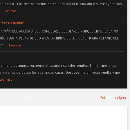
na Santa . Las fiestas patrias se celebraban el mismo día y si ensayábamos
a…
Leer más
 flaca Claudia"
UNA NIÑA QUE ACUDÍA A LOS COMEDORES ESCOLARES PORQUE EN SU CASA NO
AÑO 1986, A PESAR DE ESO A ESTOS NIÑOS SE LOS CLASIFICABA DELANTE DEL
MUY …
Leer más
 y me lo comunicaron: perdí el examen con dos puntos. Firmé, miré a los
o y ganas de patearles sus lindas caras. Después me di media vuelta y me
Leer más
Inicio
Entrada antigua