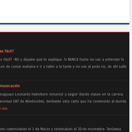
es fácil?
s fácil? -NO y dejame que te explique. Si NUNCA fuiste no vas a entender lo
on de cursar mañana e ir a taller a la tarde y no vas al pedo no, de ahí salís
omunicación
uruguayo Leonardo Haberkorn renunció a seguir dando clases en la carrera
versidad ORT de Montevideo, mediante esta carta que ha conmovido al mundo
r más
ases comenzaban el 3 de Marzo y terminaban el 30 de noviembre. Teníamos