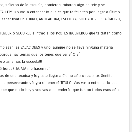
s, salieron de la escuela, comieron, miraron algo de tele y se
ALLER!" No vas a entender lo que es que te feliciten por llegar a último
es saber usar un TORNO, AMOLADORA, ESCOFINA, SOLDADOR, ESCALÍMETRO,
NTENDER o SEGUIRLE el ritmo a los PROFES INGENIEROS que te tratan como
mpiezan las VACACIONES y uno, aunque no se lleve ninguna materia
porque hay temas que los tenes que ver SÍ O SÍ.
so amamos la escuela!!!
 5 horas? JAJAJA me hacen reír!
os de una técnica y lograste llegar a último año o recibirte. Sentite
de perseverante y logra obtener el TÍTULO. Vos vas a entender lo que
ece que no lo hay y vos vas a entender lo que fueron todos esos años