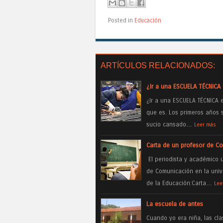
Posted in
Educación
ARTÍCULOS RELACIONADOS:
¿Ir a una ESCUELA TÉCNICA 
¿Ir a una ESCUELA TÉCNICA e
que es. Los primeros años s
sucio cansado…
Leer más
Carta de un profesor de C
El periodista y académico 
de Comunicación en la uni
de la Educación:Carta…
Lee
La escuela de antes
Cuando yo era niña, las cl