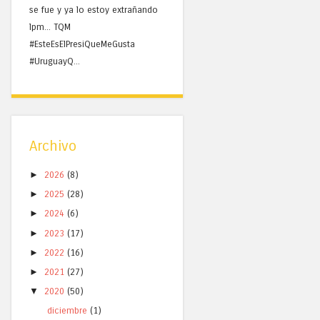
se fue y ya lo estoy extrañando
lpm... TQM
#EsteEsElPresiQueMeGusta
#UruguayQ...
Archivo
►
2026
(8)
►
2025
(28)
►
2024
(6)
►
2023
(17)
►
2022
(16)
►
2021
(27)
▼
2020
(50)
diciembre
(1)