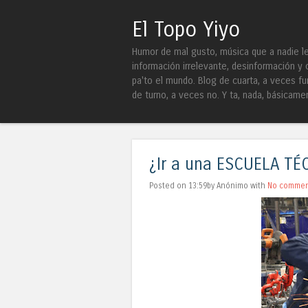
El Topo Yiyo
Humor de mal gusto, música que a nadie le 
información irrelevante, desinformación y 
pa'to el mundo. Blog de cuarta, a veces fu
de turno, a veces no. Y ta, nada, básicame
¿Ir a una ESCUELA TÉC
Posted on 13:59by Anónimo with
No commen