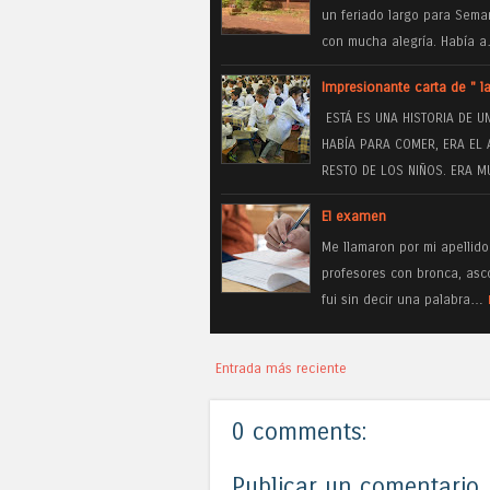
un feriado largo para Sema
con mucha alegría. Había 
Impresionante carta de " la
ESTÁ ES UNA HISTORIA DE 
HABÍA PARA COMER, ERA EL 
RESTO DE LOS NIÑOS. ERA 
El examen
Me llamaron por mi apellido
profesores con bronca, asc
fui sin decir una palabra…
Entrada más reciente
0 comments:
Publicar un comentario