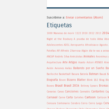
Suscribirse a:
Enviar comentarios (Atom)
Etiquetas
2014
1000 Maneras de morir
1122
2010
2012
2013
Night at the Roxbury
A prueba de todo
Abba
Abo
Adolescentes
ADSL
Aeropuerto
Afrodisiaco
Agosto
Putellas
Alf
Alfredo Zitarrosa
Algún día te vas a aviva
Animales
ANCAP
Andrés Silva
Anécdotas
Anonimus
Arte
Artigas
Arquitectura
Asado
Astori
ATENEO
Ate
Bailando por un Sueño
Ba
Avión
Aviones
Axilas
Batman
Bariloche
Basketball
Basura
Batería
Bauzá
B
Biografía
Bizarro
Blatter
Bison
Blink 182
Blog
Bl
Brasil
Brasil 2014
Bromas
Boxeo
Britney Spears
Canciones
Cantantes
Canarias
Canas
Cannabis
Ca
Cartoon
Carnaval
Carta
Carne
Carteles
Cartoon 
Cer
Censura
Centenario
Cerebro
Cerro
Cerro Largo