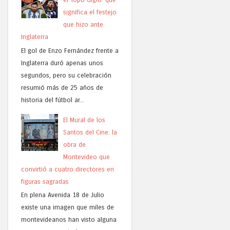
significa el festejo
que hizo ante
Inglaterra
El gol de Enzo Fernández frente a
Inglaterra duró apenas unos
segundos, pero su celebración
resumió más de 25 años de
historia del fútbol ar...
El Mural de los
Santos del Cine: la
obra de
Montevideo que
convirtió a cuatro directores en
figuras sagradas
En plena Avenida 18 de Julio
existe una imagen que miles de
montevideanos han visto alguna