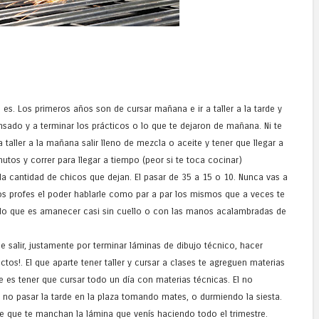
 es. Los primeros años son de cursar mañana e ir a taller a la tarde y
nsado y a terminar los prácticos o lo que te dejaron de mañana. Ni te
 a taller a la mañana salir lleno de mezcla o aceite y tener que llegar a
tos y correr para llegar a tiempo (peor si te toca cocinar)
la cantidad de chicos que dejan. El pasar de 35 a 15 o 10. Nunca vas a
os profes el poder hablarle como par a par los mismos que a veces te
 lo que es amanecer casi sin cuello o con las manos acalambradas de
e salir, justamente por terminar láminas de dibujo técnico, hacer
tos!. El que aparte tener taller y cursar a clases te agreguen materias
e es tener que cursar todo un día con materias técnicas. El no
l no pasar la tarde en la plaza tomando mates, o durmiendo la siesta.
e que te manchan la lámina que venís haciendo todo el trimestre.