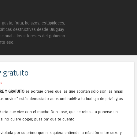
Skip to content
Menu
gusta, fruta, bolazos, estúpideces,
críticas destructivas desde Uruguay
ncional a los intereses del gobierno
nte eso.
 gratuito
ts
RE Y GRATUITO
es porque crees que las que abortan sólo son las niñas
sus novios” estás demasiado acostumbrad@ a tu burbuja de privilegios.
a Marta que vive con el macho Don José, que se rehusa a ponerse un
si no quiere coger, pues pa' que te cuento.
 violada por su primo que ni siquiera entiende la relación entre sexo y