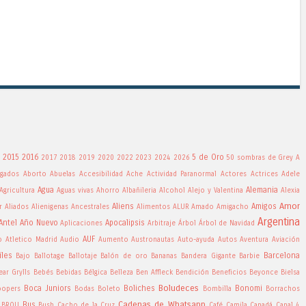
2015
2016
5 de Oro
2017
2018
2019
2020
2022
2023
2024
2026
50 sombras de Grey
A
gados
Aborto
Abuelas
Accesibilidad
Ache
Actividad Paranormal
Actores
Actrices
Adele
Agua
Alemania
Agricultura
Aguas vivas
Ahorro
Albañileria
Alcohol
Alejo y Valentina
Alexia
Amor
Aliens
Amigos
r
Aliados
Alienigenas Ancestrales
Alimentos
ALUR
Amado
Amigacho
Argentina
Antel
Año Nuevo
Apocalipsis
Aplicaciones
Arbitraje
Árbol
Árbol de Navidad
AUF
o
Atletico Madrid
Audio
Aumento
Austronautas
Auto-ayuda
Autos
Aventura
Aviación
iles
Barcelona
Bajo
Ballotage
Ballotaje
Balón de oro
Bananas
Bandera Gigante
Barbie
ear Grylls
Bebés
Bebidas
Bélgica
Belleza
Ben Affleck
Bendición
Beneficios
Beyonce
Bielsa
Boludeces
Boca Juniors
Boliches
Bonomi
oopers
Bodas
Boleto
Bombilla
Borrachos
Cadenas de Whatsapp
Bus
BROU
Bush
Cacho de la Cruz
Café
Camila
Canadá
Canal 4