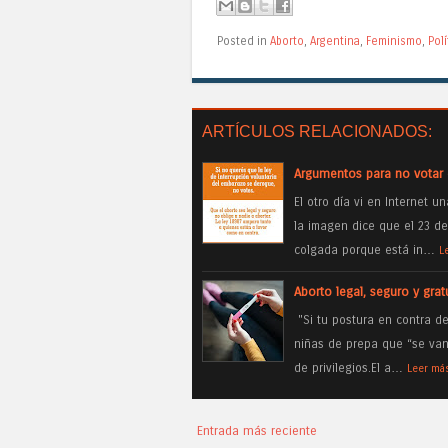
Posted in
Aborto
,
Argentina
,
Feminismo
,
Polí
ARTÍCULOS RELACIONADOS:
Argumentos para no votar 
El otro día vi en Internet 
la imagen dice que el 23 de 
colgada porque está in…
L
Aborto legal, seguro y grat
"Si tu postura en contra d
niñas de prepa que “se va
de privilegios.El a…
Leer má
Entrada más reciente