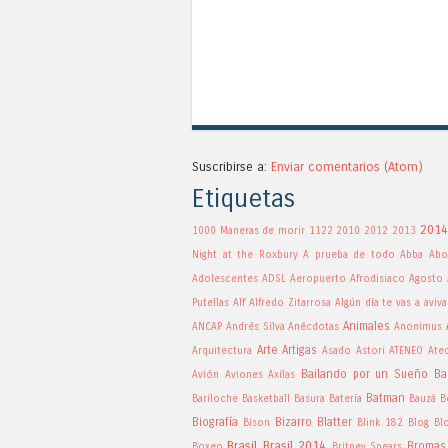
Suscribirse a:
Enviar comentarios (Atom)
Etiquetas
2014
1000 Maneras de morir
1122
2010
2012
2013
Night at the Roxbury
A prueba de todo
Abba
Abo
Adolescentes
ADSL
Aeropuerto
Afrodisiaco
Agosto
Putellas
Alf
Alfredo Zitarrosa
Algún día te vas a aviva
Animales
ANCAP
Andrés Silva
Anécdotas
Anonimus
Arte
Artigas
Arquitectura
Asado
Astori
ATENEO
Ate
Bailando por un Sueño
Ba
Avión
Aviones
Axilas
Batman
Bariloche
Basketball
Basura
Batería
Bauzá
B
Biografía
Bizarro
Blatter
Bison
Blink 182
Blog
Bl
Brasil
Brasil 2014
Bromas
Boxeo
Britney Spears