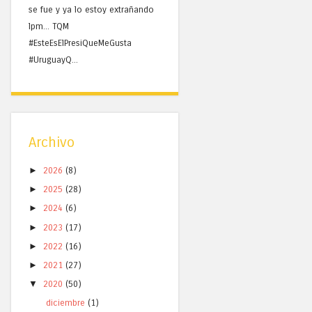
se fue y ya lo estoy extrañando
lpm... TQM
#EsteEsElPresiQueMeGusta
#UruguayQ...
Archivo
►
2026
(8)
►
2025
(28)
►
2024
(6)
►
2023
(17)
►
2022
(16)
►
2021
(27)
▼
2020
(50)
diciembre
(1)