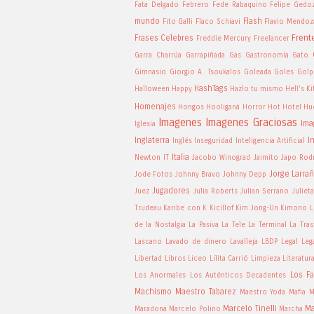
Fata Delgado
Febrero
Fede Rabaquino
Felipe Gedo
mundo
Flash
Fito Galli
Flaco Schiavi
Flavio Mendoz
Frent
Frases Celebres
Freddie Mercury
Freelancer
Garra Charrúa
Garrapiñada
Gas
Gastronomía
Gato
Gimnasio
Giorgio A. Tsoukalos
Goleada
Goles
Golp
HashTags
Halloween
Happy
Hazlo tu mismo
Hell's K
Homenajes
Hongos
Hooliganá
Horror
Hot
Hotel
Hu
Imagenes
Imagenes Graciosas
Ima
Iglesia
Inglaterra
I
Inglés
Inseguridad
Inteligencia Artificial
Italia
Newton
IT
Jacobo Winograd
Jaimito
Japo Rod
Jorge Larra
Jode Fotos
Johnny Bravo
Johnny Depp
Jugadores
Juez
Julia Roberts
Julian Serrano
Juliet
Trudeau
Karibe con K
Kicillof
Kim Jong-Un
Kimono
L
de la Nostalgia
La Pasiva
La Tele
La Terminal
La Tras
Lascano
Lavado de dinero
Lavalleja
LBDP
Legal
Leg
Libertad
Libros
Liceo
Lilita Carrió
Limpieza
Literatur
Los Fa
Los Anormales
Los Auténticos Decadentes
Machismo
Maestro Tabarez
Maestro Yoda
Mafia
M
Marcelo Tinelli
Ma
Maradona
Marcelo Polino
Marcha