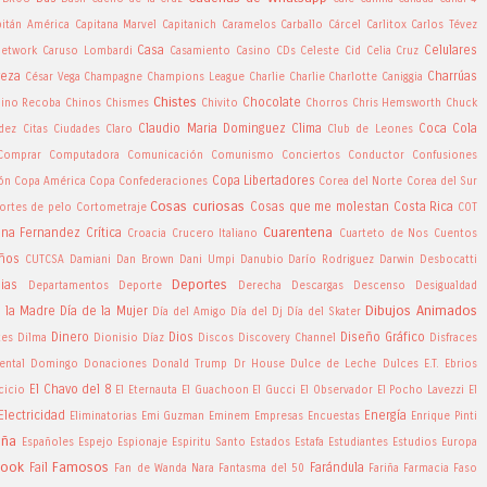
pitán América
Capitana Marvel
Capitanich
Caramelos
Carballo
Cárcel
Carlitox
Carlos Tévez
Casa
Celulares
Network
Caruso Lombardi
Casamiento
Casino
CDs
Celeste Cid
Celia Cruz
veza
Charrúas
César Vega
Champagne
Champions League
Charlie Charlie
Charlotte Caniggia
Chistes
Chocolate
ino Recoba
Chinos
Chismes
Chivito
Chorros
Chris Hemsworth
Chuck
Claudio Maria Dominguez
Clima
Coca Cola
ndez
Citas
Ciudades
Claro
Club de Leones
Comprar
Computadora
Comunicación
Comunismo
Conciertos
Conductor
Confusiones
Copa Libertadores
ón
Copa América
Copa Confederaciones
Corea del Norte
Corea del Sur
Cosas curiosas
Cosas que me molestan
Costa Rica
ortes de pelo
Cortometraje
COT
Cuarentena
tina Fernandez
Crítica
Croacia
Crucero Italiano
Cuarteto de Nos
Cuentos
ños
CUTCSA
Damiani
Dan Brown
Dani Umpi
Danubio
Darío Rodriguez
Darwin Desbocatti
Deportes
ias
Departamentos
Deporte
Derecha
Descargas
Descenso
Desigualdad
Dibujos Animados
e la Madre
Día de la Mujer
Día del Amigo
Día del Dj
Día del Skater
Dinero
Dios
Diseño Gráfico
tes
Dilma
Dionisio Díaz
Discos
Discovery Channel
Disfraces
ntal
Domingo
Donaciones
Donald Trump
Dr House
Dulce de Leche
Dulces
E.T.
Ebrios
El Chavo del 8
cicio
El Eternauta
El Guachoon
El Gucci
El Observador
El Pocho Lavezzi
El
Electricidad
Energía
Eliminatorias
Emi Guzman
Eminem
Empresas
Encuestas
Enrique Pinti
aña
Españoles
Espejo
Espionaje
Espiritu Santo
Estados
Estafa
Estudiantes
Estudios
Europa
book
Famosos
Fail
Farándula
Fan de Wanda Nara
Fantasma del 50
Fariña
Farmacia
Faso