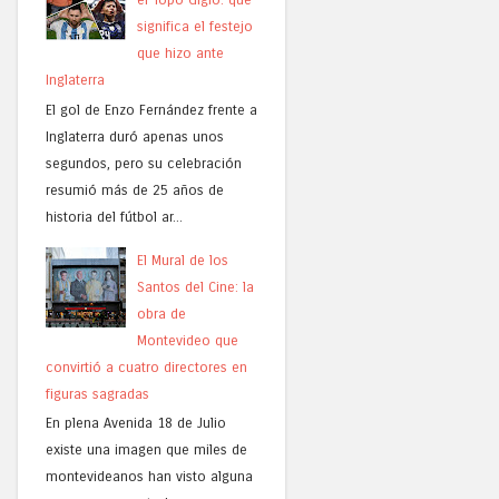
significa el festejo
que hizo ante
Inglaterra
El gol de Enzo Fernández frente a
Inglaterra duró apenas unos
segundos, pero su celebración
resumió más de 25 años de
historia del fútbol ar...
El Mural de los
Santos del Cine: la
obra de
Montevideo que
convirtió a cuatro directores en
figuras sagradas
En plena Avenida 18 de Julio
existe una imagen que miles de
montevideanos han visto alguna