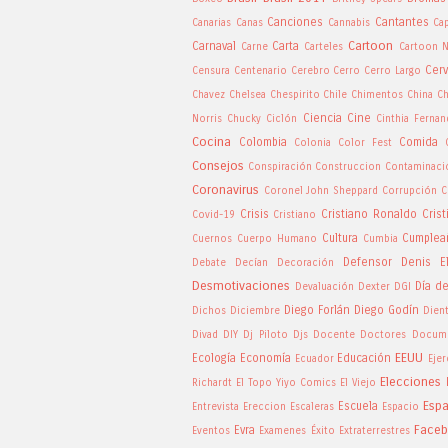
Canciones
Cantantes
Canarias
Canas
Cannabis
Ca
Cartoon
Carnaval
Carta
Carne
Carteles
Cartoon 
Cer
Censura
Centenario
Cerebro
Cerro
Cerro Largo
Chavez
Chelsea
Chespirito
Chile
Chimentos
China
Ch
Ciencia
Cine
Norris
Chucky
Ciclón
Cinthia Ferna
Cocina
Colombia
Comida
Colonia
Color Fest
Consejos
Conspiración
Construccion
Contaminaci
Coronavirus
Coronel John Sheppard
Corrupción
C
Crisis
Cristiano Ronaldo
Cris
Covid-19
Cristiano
Cultura
Cumplea
Cuernos
Cuerpo Humano
Cumbia
Defensor
Denis El
Debate
Decían
Decoración
Desmotivaciones
Día d
Devaluación
Dexter
DGI
Diego Forlán
Diego Godín
Dichos
Diciembre
Dien
Divad
DIY
Dj Piloto
Djs
Docente
Doctores
Docume
EEUU
Ecología
Economía
Educación
Ecuador
Ejer
Elecciones
Richardt
El Topo Yiyo Comics
El Viejo
Esp
Escuela
Entrevista
Ereccion
Escaleras
Espacio
Face
Evra
Eventos
Examenes
Éxito
Extraterrestres