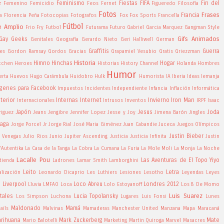
Feminismo
Fiestas
FIFA
Fin del
z
Femenino
Femicidio
Feos
Fernet
Figueredo
Filosofía
Fotos
Frases
Francia
a
Florencia Peña
Fotocopias
Fotografos
Fox
Fox Sports
Francella
Fútbol
e Amplio
Frio
Fry
Futbol
Futurama
Futuro
Gabriel Garcia Marquez
Gangman Style
Gifs Animados
Gay
Geeks
Genitales
Geografía
Gerardo Nieto
Geri Halliwell
German
Graffitis
Guerra
es
Gordon Ramsay
Gordos
Gracias
Grapamiel Vesubio
Gratis
Griezzman
Historia
Himno
Hinchas
Hogar
itchen
Heroes
Historias
History Channel
Holanda
Hombres
Humor
erta
Huevos
Hugo Carámbula
Huidobro
Hulk
Humorista
IA
Iberia
Ideas
Iemanja
genes para Facebook
Impuestos
Incidentes
Independiente
Infancia
Inflación
Informática
nterior
Internas
Internet
Invierno
Iron Man
Internacionales
Intrusos
Inventos
IRPF
Isaac
Japón
Jesus
Joda
riguez
Jeans
Jengibre
Jennifer Lopez
Jesse y Joy
Jimena Barón
Jingles
ñaga
Jorge Porcel Jr
Jorge Rial
José Maria Giménez
Juan Cabandie
Juceca
Juegos Olímpicos
Justin Bieber
a Venegas
Julio Rios
Junio
Jupiter Ascending
Justicia
Justicia Infinita
Justin
'Autentika
La Casa de la Tanga
La Cobra
La Cumana
La Furia
La Mole Moli
La Monja
La Noche
Lacalle Pou
Las Aventuras de El Topo Yiyo
tienda
Ladrones
Lamar Smith
Lamborghini
Leito
Letra
alización
Leonardo Dicaprio
Les Luthiers
Lesiones
Lesotho
Leyendas
Leyes
Liverpool
Loco Abreu
Londres 2012
a
Lluvia
LMFAO
Loca
Lolo Estoyanoff
Los 8 De Momo
Luis Suarez
tales
Lucia Topolansky
Los Simpson
Luchona
Lugares
Luis Fonsi
Lunes
Maldonado
Mamá
ails
Malvinas
Mamaderas
Manchester United
Manzana
Mapa
Maracaná
rihuana
Mark Zuckerberg
Mate
Mario Balotelli
Marketing
Martin Quiroga
Marvel
Masacres