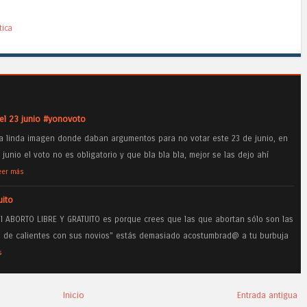
tica
el 23 junio #yonovoto
una linda imagen donde daban argumentos para no votar este 23 de junio, en
junio el voto no es obligatorio y que bla bla bla, mejor se las dejo ahí
eer más
uito
el ABORTO LIBRE Y GRATUITO es porque crees que las que abortan sólo son las
n de calientes con sus novios” estás demasiado acostumbrad@ a tu burbuja
s
Inicio
Entrada antigua