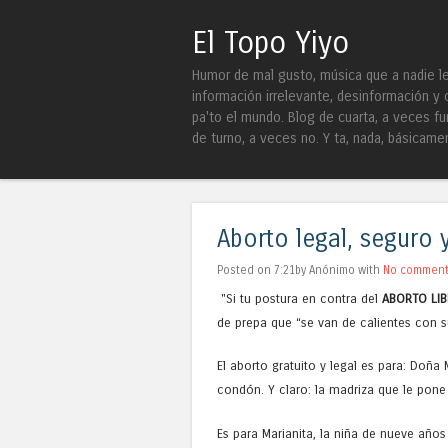
El Topo Yiyo
Humor de mal gusto, música que a nadie le 
información irrelevante, desinformación y 
pa'to el mundo. Blog de cuarta, a veces fu
de turno, a veces no. Y ta, nada, básicame
Aborto legal, seguro y
Posted on 7:21by Anónimo with
No commen
"Si tu postura en contra del
ABORTO LIB
de prepa que “se van de calientes con 
El aborto gratuito y legal es para: Doñ
condón. Y claro: la madriza que le pone 
Es para Marianita, la niña de nueve años