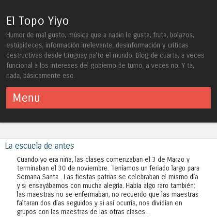
El Topo Yiyo
Humor de mal gusto, música que a nadie le gusta, fruta, bolazos,
estúpideces, información irrelevante, desinformación y críticas
destructivas desde Uruguay pa'to el mundo. Blog de cuarta, a veces
funcional a los intereses del gobierno de turno, a veces no. Y ta,
nada, básicamente eso.
Menu
Skip to content
La escuela de antes
Cuando yo era niña, las clases comenzaban el 3 de Marzo y
terminaban el 30 de noviembre. Teníamos un feriado largo para
Semana Santa . Las fiestas patrias se celebraban el mismo día
y si ensayábamos con mucha alegría. Había algo raro también:
las maestras no se enfermaban, no recuerdo que las maestras
faltaran dos días seguidos y si así ocurría, nos dividían en
grupos con las maestras de las otras clases .