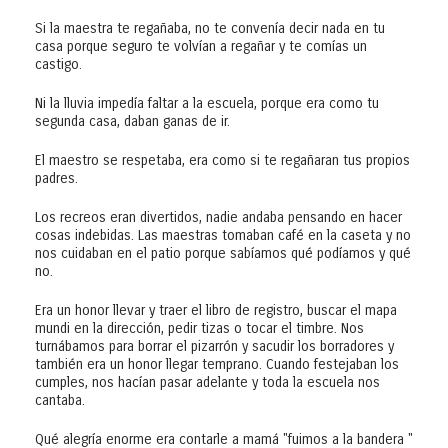
Si la maestra te regañaba, no te convenía decir nada en tu
casa porque seguro te volvían a regañar y te comías un
castigo.
Ni la lluvia impedía faltar a la escuela, porque era como tu
segunda casa, daban ganas de ir.
El maestro se respetaba, era como si te regañaran tus propios
padres.
Los recreos eran divertidos, nadie andaba pensando en hacer
cosas indebidas. Las maestras tomaban café en la caseta y no
nos cuidaban en el patio porque sabíamos qué podíamos y qué
no.
Era un honor llevar y traer el libro de registro, buscar el mapa
mundi en la dirección, pedir tizas o tocar el timbre. Nos
turnábamos para borrar el pizarrón y sacudir los borradores y
también era un honor llegar temprano. Cuando festejaban los
cumples, nos hacían pasar adelante y toda la escuela nos
cantaba.
Qué alegría enorme era contarle a mamá "fuimos a la bandera "