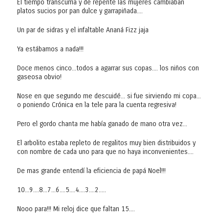
El tiempo transcurría y de repente las mujeres cambiaban
platos sucios por pan dulce y garrapiñada....
Un par de sidras y el infaltable Ananá Fizz jaja
Ya estábamos a nada!!!
Doce menos cinco...todos a agarrar sus copas.... los niños con
gaseosa obvio!
Nose en que segundo me descuidé... si fue sirviendo mi copa...
o poniendo Crónica en la tele para la cuenta regresiva!
Pero el gordo chanta me había ganado de mano otra vez...
El arbolito estaba repleto de regalitos muy bien distribuidos y
con nombre de cada uno para que no haya inconvenientes....
De mas grande entendí la eficiencia de papá Noel!!!
10...9....8...7...6....5....4....3....2.....
Nooo para!!! Mi reloj dice que faltan 15....