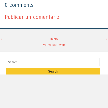
0 comments:
Publicar un comentario
‹
Inicio
›
Ver versión web
Search
Copyright ©
2026
El Topo Yiyo
Blog Diseñado por
Paginas En Red