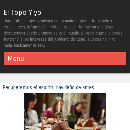
El Topo Yiyo
Humor de mal gusto, música que a nadie le gusta, fruta, bolazos,
estúpideces, información irrelevante, desinformación y críticas
destructivas desde Uruguay pa'to el mundo. Blog de cuarta, a veces
funcional a los intereses del gobierno de turno, a veces no. Y ta,
nada, básicamente eso.
Menu
Skip to content
Recuperemos el espíritu navideño de antes