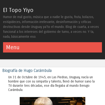
El Topo Yiyo
Humor de mal gusto, música que a nadie le gusta, fruta, bolazos,
estúpideces, información irrelevante, desinformación y críticas
destructivas desde Uruguay pa'to el mundo. Blog de cuarta, a veces
funcional a los intereses del gobierno de turno, a veces no. Y ta,
nada, básicamente eso.
Menu
Skip to content
Biografía de Hugo Carámbula
Un 31 de Octubre de 1945, en Las Piedras, Uruguay, nacía un
hombre que con su simpatía y talento, llenó de humor sano la
TV durante tres décadas, ese día llegaba al mundo Berugo
Carámbula.