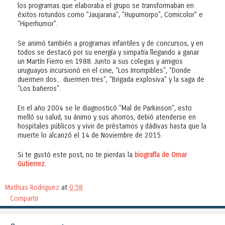
los programas que elaboraba el grupo se transformaban en
éxitos rotundos como "Jaujarana", "Hupumorpo", Comicolor" e
"Hiperhumor".
Se animó también a programas infantiles y de concursos, y en
todos se destacó por su energía y simpatía llegando a ganar
un Martín Fierro en 1988. Junto a sus colegas y amigos
uruguayos incursionó en el cine, "Los Irrompibles", "Donde
duermen dos... duermen tres", "Brigada explosiva" y la saga de
"Los bañeros".
En el año 2004 se le diagnosticó "Mal de Parkinson", esto
melló su salud, su ánimo y sus ahorros, debió atenderse en
hospitales públicos y vivir de préstamos y dádivas hasta que la
muerte lo alcanzó el 14 de Noviembre de 2015.
Si te gustó este post, no te pierdas la
biografía de Omar
Gutierrez
.
Mathias Rodriguez
at
0:58
Compartir