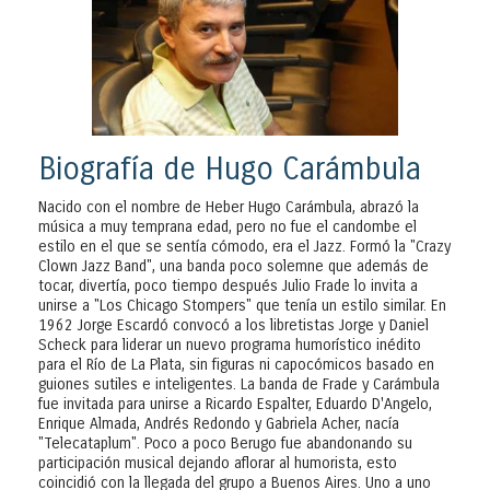
Biografía de Hugo Carámbula
Nacido con el nombre de Heber Hugo Carámbula, abrazó la
música a muy temprana edad, pero no fue el candombe el
estilo en el que se sentía cómodo, era el Jazz. Formó la "Crazy
Clown Jazz Band", una banda poco solemne que además de
tocar, divertía, poco tiempo después Julio Frade lo invita a
unirse a "Los Chicago Stompers" que tenía un estilo similar. En
1962 Jorge Escardó convocó a los libretistas Jorge y Daniel
Scheck para liderar un nuevo programa humorístico inédito
para el Río de La Plata, sin figuras ni capocómicos basado en
guiones sutiles e inteligentes. La banda de Frade y Carámbula
fue invitada para unirse a Ricardo Espalter, Eduardo D'Angelo,
Enrique Almada, Andrés Redondo y Gabriela Acher, nacía
"Telecataplum". Poco a poco Berugo fue abandonando su
participación musical dejando aflorar al humorista, esto
coincidió con la llegada del grupo a Buenos Aires. Uno a uno