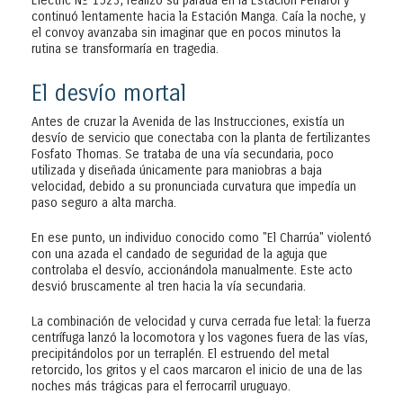
Electric Nº 1523, realizó su parada en la Estación Peñarol y
continuó lentamente hacia la Estación Manga. Caía la noche, y
el convoy avanzaba sin imaginar que en pocos minutos la
rutina se transformaría en tragedia.
El desvío mortal
Antes de cruzar la Avenida de las Instrucciones, existía un
desvío de servicio que conectaba con la planta de fertilizantes
Fosfato Thomas. Se trataba de una vía secundaria, poco
utilizada y diseñada únicamente para maniobras a baja
velocidad, debido a su pronunciada curvatura que impedía un
paso seguro a alta marcha.
En ese punto, un individuo conocido como "El Charrúa" violentó
con una azada el candado de seguridad de la aguja que
controlaba el desvío, accionándola manualmente. Este acto
desvió bruscamente al tren hacia la vía secundaria.
La combinación de velocidad y curva cerrada fue letal: la fuerza
centrífuga lanzó la locomotora y los vagones fuera de las vías,
precipitándolos por un terraplén. El estruendo del metal
retorcido, los gritos y el caos marcaron el inicio de una de las
noches más trágicas para el ferrocarril uruguayo.