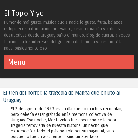
El Topo Yiyo
Humor de mal gusto, música que a nadie le gusta, fruta, bolazos,
estúpideces, información irrelevante, desinformación y críticas
destructivas desde Uruguay pa'to el mundo. Blog de cuarta, a veces
funcional a los intereses del gobierno de turno, a veces no. Y ta,
nada, básicamente eso.
Menu
Skip to content
El tren del horror: la tragedia de Manga que enlutó al
Uruguay
El 2 de agosto de 1963 es un día que no muchos recuerdan,
pero debería estar grabado en la memoria colectiva de
Uruguay. Esa noche, Montevideo fue escenario de la peor
tragedia ferroviaria de nuestra historia, un hecho que
estremeció a todo el país no solo por su magnitud, sino
porque no fue un accidente… sino un atentado.