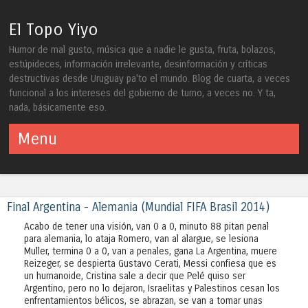
El Topo Yiyo
Humor de mal gusto, música que a nadie le gusta, fruta, bolazos,
estúpideces, información irrelevante, desinformación y críticas
destructivas desde Uruguay pa'to el mundo. Blog de cuarta, a veces
funcional a los intereses del gobierno de turno, a veces no. Y ta,
nada, básicamente eso.
Menu
Skip to content
Final Argentina - Alemania (Mundial FIFA Brasil 2014)
Acabo de tener una visión, van 0 a 0, minuto 88 pitan penal
para alemania, lo ataja Romero, van al alargue, se lesiona
Muller, termina 0 a 0, van a penales, gana La Argentina, muere
Reizeger, se despierta Gustavo Cerati, Messi confiesa que es
un humanoide, Cristina sale a decir que Pelé quiso ser
Argentino, pero no lo dejaron, Israelitas y Palestinos cesan los
enfrentamientos bélicos, se abrazan, se van a tomar unas