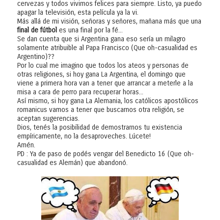
cervezas y todos vivimos felices para siempre. Listo, ya puedo
apagar la televisión, esta película ya la vi.
Más allá de mi visión, señoras y señores, mañana más que una
final de fútbol
es una final por la fé...
Se dan cuenta que si Argentina gana eso sería un milagro
solamente atribuible al Papa Francisco (Que oh-casualidad es
Argentino)??
Por lo cual me imagino que todos los ateos y personas de
otras religiones, si hoy gana La Argentina, el domingo que
viene a primera hora van a tener que arrancar a meterle a la
misa a cara de perro para recuperar horas...
Así mismo, si hoy gana La Alemania, los católicos apostólicos
romanicus vamos a tener que buscarnos otra religión, se
aceptan sugerencias.
Dios, tenés la posibilidad de demostrarnos tu existencia
empíricamente, no la desaproveches. Lúcete!
Amén.
PD : Ya de paso de podés vengar del Benedicto 16 (Que oh-
casualidad es Alemán) que abandonó.